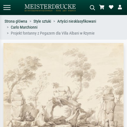
Strona główna
Style sztuki
Artyści niesklasyfikowani
Carlo Marchionni
Wyszukiwanie standardowe
Wyszukiwanie obrazów AI
Projekt fontanny z Pegazem dla Villa Albani w Rzymie
Szukaj wg artysty, tytułu lub stylu – np.
Opisz scenę – np. zielona łąka,
Monet, Gwiaździsta noc,
abstrakcja z czerwienią, ciemny olej,
impresjonizm, fala Hokusaia, akt.
stojący akt obok drzewa.