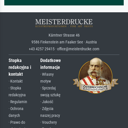
Kärntner Strasse 46
9586 Finkenstein am Faaker See · Austria
+43 4257 29415 · office@meisterdrucke.com
Stopka
Dodatkowe
redakcyjna i
informacje
kontakt
· Własny
· Kontakt
motyw
· Stopka
· Sprzedaj
redakcyjna
swoją sztukę
· Regulamin
· Jakość
· Ochrona
· Zdjęcia
danych
naszej pracy
· Prawo do
· Vouchery