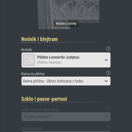
Nośnik i blejtram
Nośnik
Płótno Leonardo (satyna)
(Płótno Venezia)
Rama na płótno
Rama płótna - Obraz lustrzany z boku
Szkło i passe-partout
Szkło (wraz z tylną płytą)
Prosimy wybrać
Passe-partout