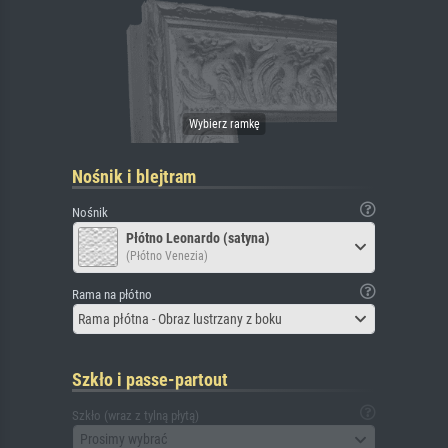
Nośnik i blejtram
Nośnik
Płótno Leonardo (satyna)
(Płótno Venezia)
Rama na płótno
Rama płótna - Obraz lustrzany z boku
Szkło i passe-partout
Szkło (wraz z tylną płytą)
Prosimy wybrać