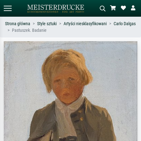
Strona główna
Style sztuki
Artyści niesklasyfikowani
Carlo Dalgas
Pastuszek. Badanie
Wyszukiwanie standardowe
Wyszukiwanie obrazów AI
Szukaj wg artysty, tytułu lub stylu – np.
Opisz scenę – np. zielona łąka,
Monet, Gwiaździsta noc,
abstrakcja z czerwienią, ciemny olej,
impresjonizm, fala Hokusaia, akt.
stojący akt obok drzewa.