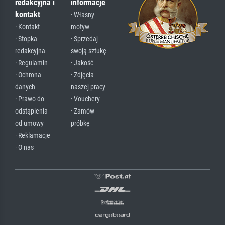
redakcyjna i
informacje
kontakt
· Własny
· Kontakt
motyw
· Stopka
· Sprzedaj
redakcyjna
swoją sztukę
· Regulamin
· Jakość
· Ochrona
· Zdjęcia
danych
naszej pracy
· Prawo do
· Vouchery
odstąpienia
· Zamów
od umowy
próbkę
· Reklamacje
· O nas