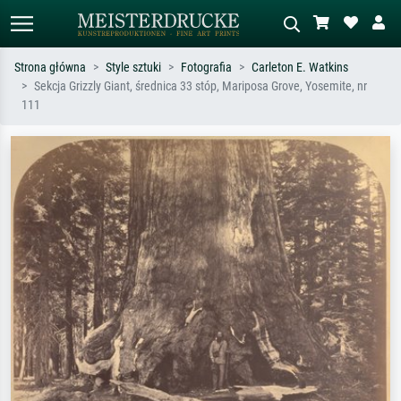
Strona główna
Style sztuki
Fotografia
Carleton E. Watkins
Sekcja Grizzly Giant, średnica 33 stóp, Mariposa Grove, Yosemite, nr
Wyszukiwanie standardowe
Wyszukiwanie obrazów AI
111
Szukaj wg artysty, tytułu lub stylu – np.
Opisz scenę – np. zielona łąka,
Monet, Gwiaździsta noc,
abstrakcja z czerwienią, ciemny olej,
impresjonizm, fala Hokusaia, akt.
stojący akt obok drzewa.