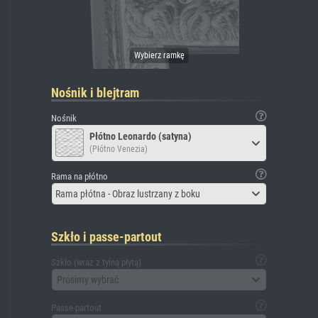
Nośnik i blejtram
Nośnik
Płótno Leonardo (satyna)
(Płótno Venezia)
Rama na płótno
Rama płótna - Obraz lustrzany z boku
Szkło i passe-partout
Szkło (wraz z tylną płytą)
Prosimy wybrać
Passe-partout