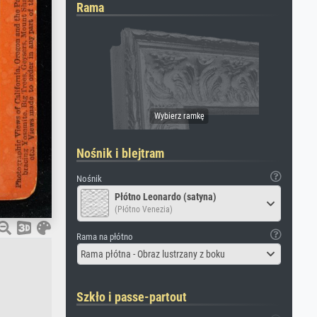
Rama
Nośnik i blejtram
Nośnik
Płótno Leonardo (satyna)
(Płótno Venezia)
Rama na płótno
Rama płótna - Obraz lustrzany z boku
Szkło i passe-partout