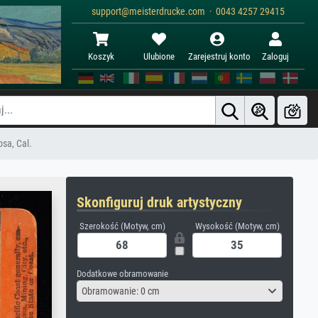
support@meisterdrucke.com · 0043 4257 29415
Koszyk
Ulubione
Zarejestruj konto
Zaloguj
sa, Cal.
Skonfiguruj druk artystyczny
Szerokość (Motyw, cm)
Wysokość (Motyw, cm)
Dodatkowe obramowanie
Obramowanie: 0 cm