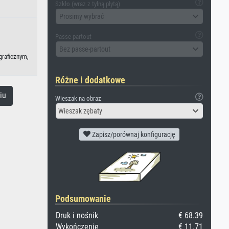
Szkło (wraz z tylną płytą)
Prosimy wybrać
Passe-partout
Bez passe-partout
graficznym,
Różne i dodatkowe
iu
Wieszak na obraz
Wieszak zębaty
Zapisz/porównaj konfigurację
Podsumowanie
Druk i nośnik
€ 68.39
Wykończenie
€ 11.71