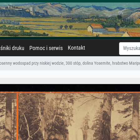
Kontakt
śniki druku
Pomoc i serwis
iosenny wodospad przy niskiej wodzie, 300 stóp, dolina Yosemite, hrabstwo Maripo