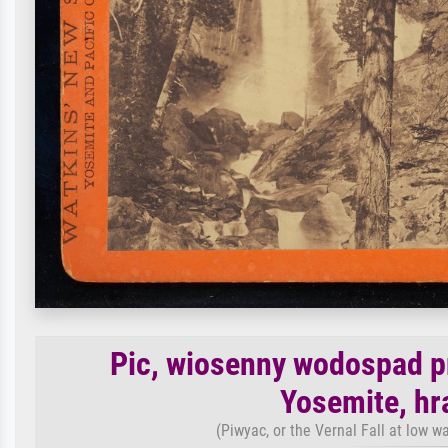
Pic, wiosenny wodospad pr
Yosemite, hr
(Piwyac, or the Vernal Fall at low w