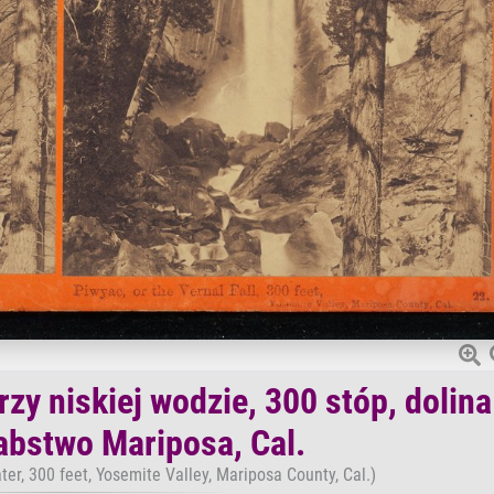
zy niskiej wodzie, 300 stóp, dolina
abstwo Mariposa, Cal.
ater, 300 feet, Yosemite Valley, Mariposa County, Cal.)