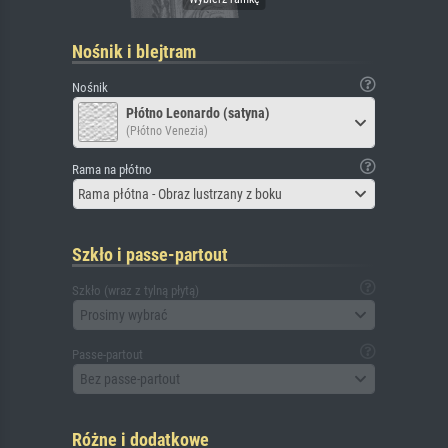
Nośnik i blejtram
Nośnik
Płótno Leonardo (satyna)
(Płótno Venezia)
Rama na płótno
Rama płótna - Obraz lustrzany z boku
Szkło i passe-partout
Szkło (wraz z tylną płytą)
Prosimy wybrać
Passe-partout
Bez passe-partout
Różne i dodatkowe