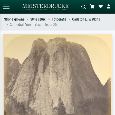
Strona główna
Style sztuki
Fotografia
Carleton E. Watkins
Cathedral Rock – Yosemite, nr 20
Wyszukiwanie standardowe
Wyszukiwanie obrazów AI
Szukaj wg artysty, tytułu lub stylu – np.
Opisz scenę – np. zielona łąka,
Monet, Gwiaździsta noc,
abstrakcja z czerwienią, ciemny olej,
impresjonizm, fala Hokusaia, akt.
stojący akt obok drzewa.