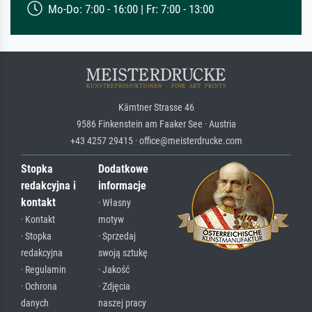
Mo-Do: 7:00 - 16:00 | Fr: 7:00 - 13:00
Kärntner Strasse 46
9586 Finkenstein am Faaker See · Austria
+43 4257 29415 · office@meisterdrucke.com
Stopka
Dodatkowe
redakcyjna i
informacje
kontakt
· Własny
· Kontakt
motyw
· Stopka
· Sprzedaj
redakcyjna
swoją sztukę
· Regulamin
· Jakość
· Ochrona
· Zdjęcia
danych
naszej pracy