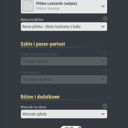
Płótno Leonardo (satyna)
(Płótno Venezia)
Rama na płótno
Rama płótna - Obraz lustrzany z boku
Szkło i passe-partout
Szkło (wraz z tylną płytą)
Prosimy wybrać
Passe-partout
Bez passe-partout
Różne i dodatkowe
Wieszak na obraz
Wieszak zębaty