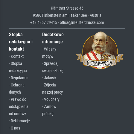
Kärntner Strasse 46
9586 Finkenstein am Faaker See · Austria
+43 4257 29415 · office@meisterdrucke.com
Stopka
Dodatkowe
redakcyjna i
informacje
kontakt
· Własny
· Kontakt
motyw
· Stopka
· Sprzedaj
redakcyjna
swoją sztukę
· Regulamin
· Jakość
· Ochrona
· Zdjęcia
danych
naszej pracy
· Prawo do
· Vouchery
odstąpienia
· Zamów
od umowy
próbkę
· Reklamacje
· O nas