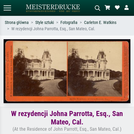
Strona główna
Style sztuki
Fotografia
Carleton E. Watkins
W rezydencji Johna Parrotta, Esq., San Mateo, Cal.
Wyszukiwanie standardowe
Wyszukiwanie obrazów AI
Szukaj wg artysty, tytułu lub stylu – np.
Opisz scenę – np. zielona łąka,
Monet, Gwiaździsta noc,
abstrakcja z czerwienią, ciemny olej,
impresjonizm, fala Hokusaia, akt.
stojący akt obok drzewa.
W rezydencji Johna Parrotta, Esq., San
Mateo, Cal.
(At the Residence of John Parrott, Esq., San Mateo, Cal.)