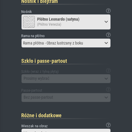
Nośnik i blejtram
Nośnik
Płótno Leonardo (satyna)
(Płótno Venezia)
Rama na płótno
Rama płótna - Obraz lustrzany z boku
Szkło i passe-partout
Szkło (wraz z tylną płytą)
Prosimy wybrać
Passe-partout
Bez passe-partout
Różne i dodatkowe
Wieszak na obraz