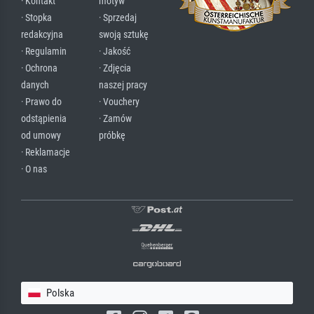
· Kontakt
motyw
· Stopka
· Sprzedaj
redakcyjna
swoją sztukę
· Regulamin
· Jakość
· Ochrona
· Zdjęcia
danych
naszej pracy
· Prawo do
· Vouchery
odstąpienia
· Zamów
od umowy
próbkę
· Reklamacje
· O nas
Polska