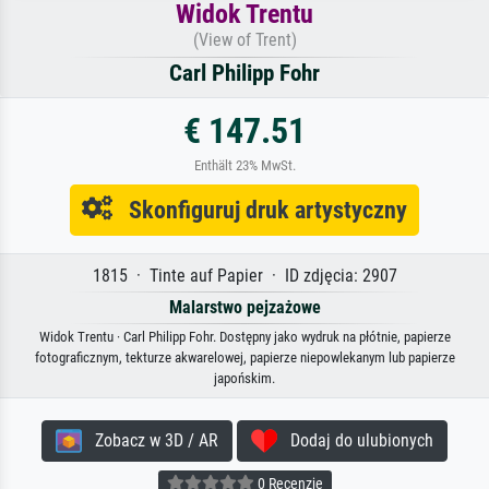
Widok Trentu
(View of Trent)
Carl Philipp Fohr
€ 147.51
Enthält 23% MwSt.
Skonfiguruj druk artystyczny
1815 · Tinte auf Papier · ID zdjęcia: 2907
Malarstwo pejzażowe
Widok Trentu · Carl Philipp Fohr. Dostępny jako wydruk na płótnie, papierze
fotograficznym, tekturze akwarelowej, papierze niepowlekanym lub papierze
japońskim.
Zobacz w 3D / AR
Dodaj do ulubionych
0 Recenzje