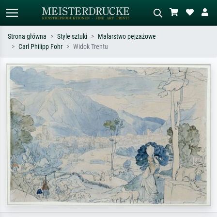
Strona główna
Style sztuki
Malarstwo pejzażowe
Carl Philipp Fohr
Widok Trentu
Wyszukiwanie standardowe
Wyszukiwanie obrazów AI
Szukaj wg artysty, tytułu lub stylu – np.
Opisz scenę – np. zielona łąka,
Monet, Gwiaździsta noc,
abstrakcja z czerwienią, ciemny olej,
impresjonizm, fala Hokusaia, akt.
stojący akt obok drzewa.