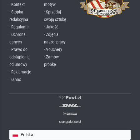
· Kontakt
motyw
· Stopka
· Sprzedaj
redakcyjna
swoją sztukę
· Regulamin
· Jakość
· Ochrona
· Zdjęcia
danych
naszej pracy
· Prawo do
· Vouchery
odstąpienia
· Zamów
od umowy
próbkę
· Reklamacje
· O nas
Polska