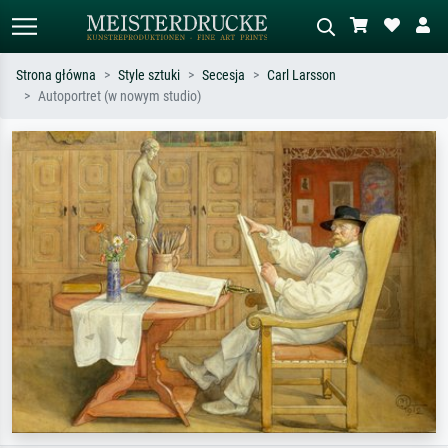
Strona główna
Style sztuki
Secesja
Carl Larsson
Autoportret (w nowym studio)
Wyszukiwanie standardowe
Wyszukiwanie obrazów AI
Szukaj wg artysty, tytułu lub stylu – np.
Opisz scenę – np. zielona łąka,
Monet, Gwiaździsta noc,
abstrakcja z czerwienią, ciemny olej,
impresjonizm, fala Hokusaia, akt.
stojący akt obok drzewa.