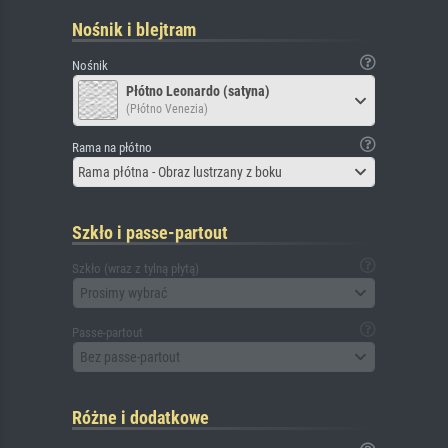
Nośnik i blejtram
Nośnik
Płótno Leonardo (satyna)
(Płótno Venezia)
Rama na płótno
Rama płótna - Obraz lustrzany z boku
Szkło i passe-partout
Szkło (wraz z tylną płytą)
Prosimy wybrać
Passe-partout
Bez passe-partout
Różne i dodatkowe