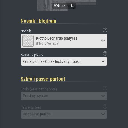
Nośnik i blejtram
Nośnik
Płótno Leonardo (satyna)
(Płótno Venezia)
Rama na płótno
Rama płótna - Obraz lustrzany z boku
Szkło i passe-partout
Szkło (wraz z tylną płytą)
Prosimy wybrać
Passe-partout
Bez passe-partout