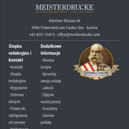
Kärntner Strasse 46
9586 Finkenstein am Faaker See · Austria
+43 4257 29415 · office@meisterdrucke.com
Stopka
Dodatkowe
redakcyjna i
informacje
kontakt
· Własny
· Kontakt
motyw
· Stopka
· Sprzedaj
redakcyjna
swoją sztukę
· Regulamin
· Jakość
· Ochrona
· Zdjęcia
danych
naszej pracy
· Prawo do
· Vouchery
odstąpienia
· Zamów
od umowy
próbkę