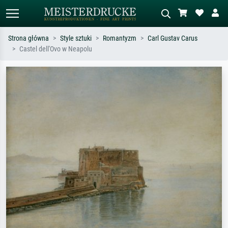
Strona główna
Style sztuki
Romantyzm
Carl Gustav Carus
Castel dell'Ovo w Neapolu
Wyszukiwanie standardowe
Wyszukiwanie obrazów AI
Szukaj wg artysty, tytułu lub stylu – np.
Opisz scenę – np. zielona łąka,
Monet, Gwiaździsta noc,
abstrakcja z czerwienią, ciemny olej,
impresjonizm, fala Hokusaia, akt.
stojący akt obok drzewa.