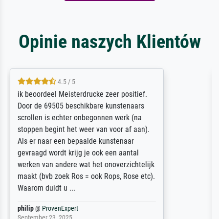
Opinie naszych Klientów
5 / 5
Die Zufriedenheit ist auch nicht dadurch
getrübt, dass das Bild entgegen einer
angegebenen Lieferanschrift (sollte eine
Überraschung für die normannische
Ehefrau sein zum Hochzeits- gleichzeitig
auch Geburtstag sein) doch nach zu Hause
zugestellt wurde.
Jürgen
@
ProvenExpert
April 22, 2026