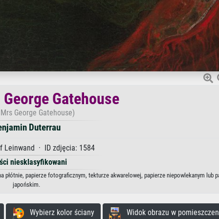
i George Gatehouse
, Mrs George Gatehouse)
enjamin Duterrau
f Leinwand · ID zdjęcia: 1584
ści niesklasyfikowani
a płótnie, papierze fotograficznym, tekturze akwarelowej, papierze niepowlekanym lub p
japońskim.
Wybierz kolor ściany
Widok obrazu w pomieszczen