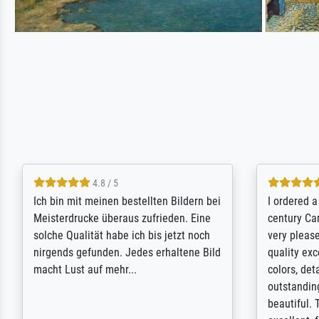
5 / 5
Rundum positive Erfahrung. Die
The team a
Ausführung des Auftrags hat eine Weile
meet its c
gedauert, die angekündigte Lieferzeit
expert adv
wurde aber letztlich sogar etwas
results for
unterschritten. Die Qualität des Papiers
client. Th
und des Drucks (Farben, Details usw.) ist
repertoire 
nicht nur gut, sondern hervorragend.
will provid