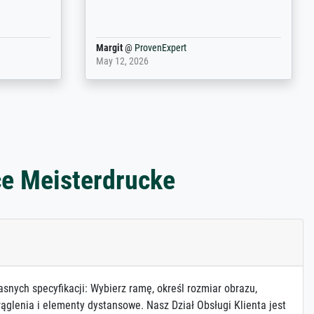
port
Anonym
@
ProvenExpert
March 31, 2025
ce Meisterdrucke
asnych specyfikacji: Wybierz ramę, określ rozmiar obrazu,
ąglenia i elementy dystansowe. Nasz Dział Obsługi Klienta jest