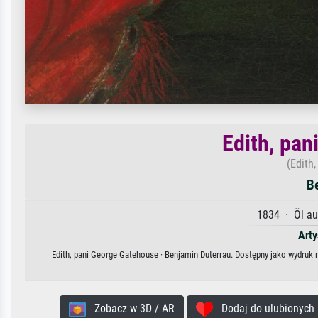
Edith, pan
(Edith
B
1834 · Öl au
Arty
Edith, pani George Gatehouse · Benjamin Duterrau. Dostępny jako wydruk n
Zobacz w 3D / AR
Dodaj do ulubionych