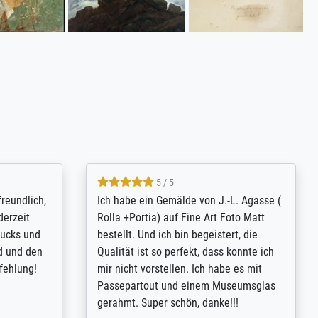
4.8 / 5
tomer
Qualité absolument irréprochable.
inting is
Extraordinaire diversité des thèmes
inguish
abordés et personnalisation des
 my go-to
demandes (recadrage, réajustement des
m now on -
couleurs). Relation clientèle parfaite.
xcellent -
Transport, réception sans aucun
 the work
problème. Merci à toute l'équipe ! Hervé