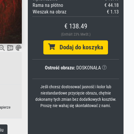
Rama na płótno
€ 44.18
Wieszak na obraz
€ 1.13
€ 138.49
(Enthält 23% MwSt.)
Dodaj do koszyka
Ostrość obrazu:
DOSKONAŁA
Jeśli chcesz dostosować jasność i kolor lub
niestandardowe przycięcie obrazu, chętnie
dokonamy tych zmian bez dodatkowych kosztów.
Proszę nie wahaj się skontaktować z nami.
apierze
iu