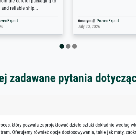
prints which are not in that
are broad - the customer sup
. Highly recommended!
colleagues are truly super...
rovenExpert
Anonym
@
ProvenExpert
6
January 12, 2026
ej zadawane pytania dotyczą
roces, który pozwala zaprojektować dzieło sztuki dokładnie według wł
jtram. Oferujemy również opcje dostosowywania, takie jak maty, zaokr