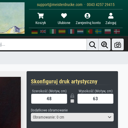
support@meisterdrucke.com · 0043 4257 29415
Koszyk
Ulubione
Zarejestruj konto
Zaloguj
Skonfiguruj druk artystyczny
Szerokość (Motyw, cm)
Wysokość (Motyw, cm)
Dodatkowe obramowanie
Obramowanie: 0 cm