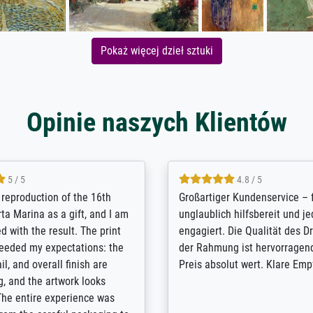
Pokaż więcej dzieł sztuki
Opinie naszych Klientów
5 / 5
5 / 5
t Meisterdrucke strives to
Outstanding quality and cus
lients demands, and provides
support. - the quality of the pr
ice on how to obtain the best
excellent and difficult to dist
 the prints requested by the
from the real thing; it will be
e company has a vast
for high-quality art prints fro
of prints to choose from, and
the quality of the framing is e
e excellent service also with
the customisation options for