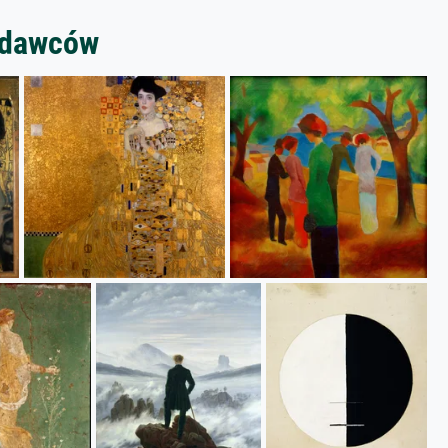
zedawców