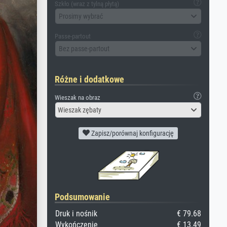
Szkło (wraz z tylną płytą)
Prosimy wybrać
Passe-partout
Bez passe-partout
Różne i dodatkowe
Wieszak na obraz
Wieszak zębaty
Zapisz/porównaj konfigurację
Podsumowanie
Druk i nośnik
€ 79.68
Wykończenie
€ 13.49