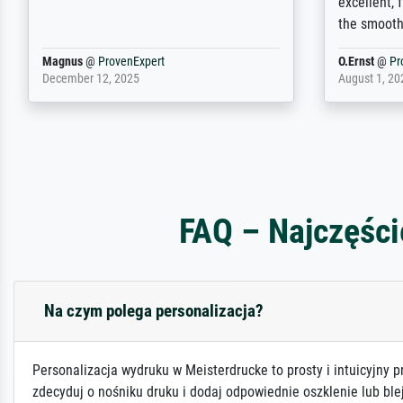
Selbst ein Druck ist damit ein Kunstwerk
regards to 
im eigenen Sinne. Definitiv den Pre...
repertoire
Dr.
@
ProvenExpert
Anonym
@
P
February 3, 2026
April 22, 202
FAQ – Najczęści
Na czym polega personalizacja?
Personalizacja wydruku w Meisterdrucke to prosty i intuicyjny p
zdecyduj o nośniku druku i dodaj odpowiednie oszklenie lub ble