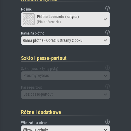
Nośnik
Płótno Leonardo (satyna)
(Płótno Venezia)
Rama na płótno
Rama płótna - Obraz lustrzany z boku
Szkło i passe-partout
Szkło (wraz z tylną płytą)
Prosimy wybrać
Passe-partout
Bez passe-partout
Różne i dodatkowe
Wieszak na obraz
Wieszak zębaty