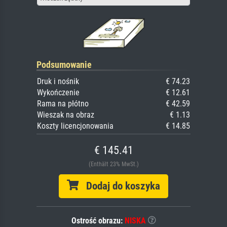
Podsumowanie
Druk i nośnik
€ 74.23
Wykończenie
€ 12.61
Rama na płótno
€ 42.59
Wieszak na obraz
€ 1.13
Koszty licencjonowania
€ 14.85
€ 145.41
(Enthält 23% MwSt.)
Dodaj do koszyka
Ostrość obrazu:
NISKA