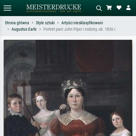
Strona główna
Style sztuki
Artyści niesklasyfikowani
Augustus Earle
Portret pani John Piper i rodziny, ok. 1826 r.
Wyszukiwanie standardowe
Wyszukiwanie obrazów AI
Szukaj wg artysty, tytułu lub stylu – np.
Opisz scenę – np. zielona łąka,
Monet, Gwiaździsta noc,
abstrakcja z czerwienią, ciemny olej,
impresjonizm, fala Hokusaia, akt.
stojący akt obok drzewa.