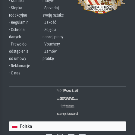
· Kontakt
motyw
· Stopka
· Sprzedaj
redakcyjna
swoją sztukę
· Regulamin
· Jakość
· Ochrona
· Zdjęcia
danych
naszej pracy
· Prawo do
· Vouchery
odstąpienia
· Zamów
od umowy
próbkę
· Reklamacje
· O nas
Polska