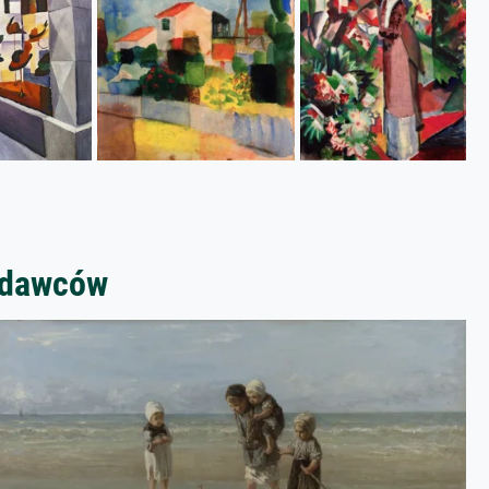
zedawców