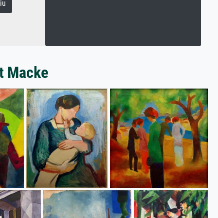
iu
st Macke