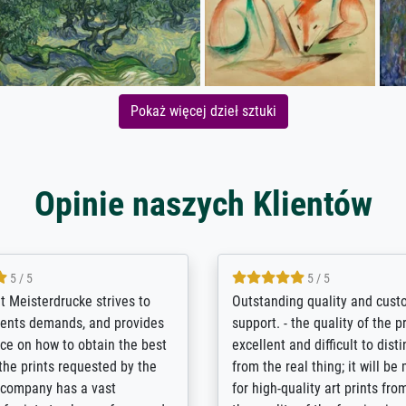
Pokaż więcej dzieł sztuki
Opinie naszych Klientów
5 / 5
5 / 5
réalisation qui met en valeur
I search the Internet and fou
isi au point que l'œil va sur
luck Meistedrucke. Excellent i
ors qu'il y a d'autres œuvres
matters - in kommunikation, s
époque dans la pièce. Merci
product and delivery, we are d
réalisation sur toile avec le
thank you so much!