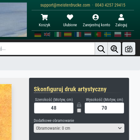
support@meisterdrucke.com · 0043 4257 29415
Koszyk
Ulubione
Zarejestruj konto
Zaloguj
Skonfiguruj druk artystyczny
Szerokość (Motyw, cm)
Wysokość (Motyw, cm)
Dodatkowe obramowanie
Obramowanie: 0 cm