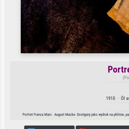
Portr
(Po
1910 · Öl a
Portret Franza Marc · August Macke. Dostępny jako wydruk na płótnie, p