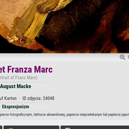
et Franza Marc
rtrait of Franz Marc)
August Macke
uf Karton · ID zdjęcia: 24048
Ekspresjonizm
apierze fotograficznym, tekturze akwarelowej, papierze niepowlekanym lub papierze japo