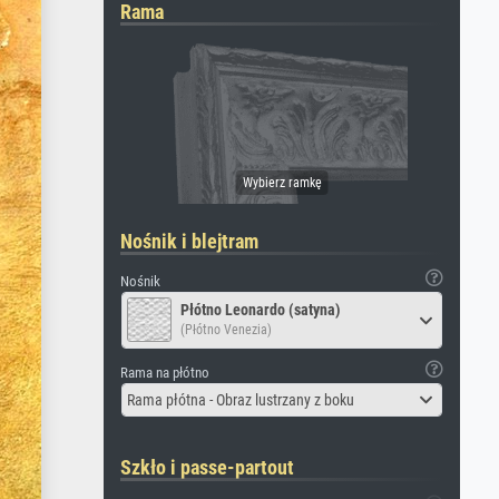
Rama
Nośnik i blejtram
Nośnik
Płótno Leonardo (satyna)
(Płótno Venezia)
Rama na płótno
Rama płótna - Obraz lustrzany z boku
Szkło i passe-partout