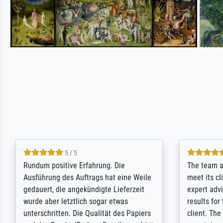
5 / 5
Sehr gute Qualität des Leinwanddrucks
très belle 
und des Rahmens! Unser Bild wurde
l'œuvre cho
sehr sorgfältig und sicher verpackt, so
la toile al
dass es unbeschadet bei uns ankam. Es
d'art de l'
wird nicht unser letzter Meisterdruck
pour cette 