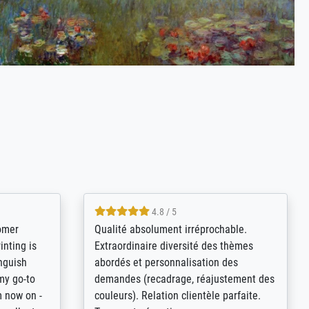
5 / 5
nd to my
Vor allem hat mich die Qualität des
n all
Drucks begeistert! Dass man die
ervice,
Möglichkeit zur Rahmenauswahl hat und
elighted,
die Art der Hängung selbst bestimmen
kann hat find ich positiv.