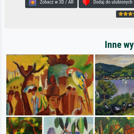
Zobacz w 3D / AR
Dodaj do ulubionych
Inne wy