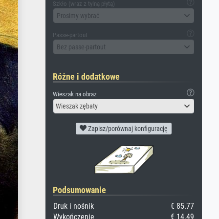
Szkło (wraz z tylną płytą)
Prosimy wybrać
Passe-partout
Bez passe-partout
Różne i dodatkowe
Wieszak na obraz
Wieszak zębaty
Zapisz/porównaj konfigurację
Podsumowanie
Druk i nośnik
€ 85.77
Wykończenie
€ 14.49