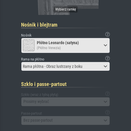
Nośnik i blejtram
Nośnik
Płótno Leonardo (satyna)
(Płótno Venezia)
Rama na płótno
Rama płótna - Obraz lustrzany z boku
Szkło i passe-partout
Szkło (wraz z tylną płytą)
Prosimy wybrać
Passe-partout
Bez passe-partout