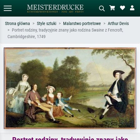
Strona główna
Style sztuki
Malarstwo portretowe
Arthur Devis
Portret rodziny, tradycyjnie znany jako rodzina Swaine z Fencroft,
Wyszukiwanie standardowe
Wyszukiwanie obrazów AI
Cambridgeshire, 1749
Szukaj wg artysty, tytułu lub stylu – np.
Opisz scenę – np. zielona łąka,
Monet, Gwiaździsta noc,
abstrakcja z czerwienią, ciemny olej,
impresjonizm, fala Hokusaia, akt.
stojący akt obok drzewa.
Portret rodziny, tradycyjnie znany jako