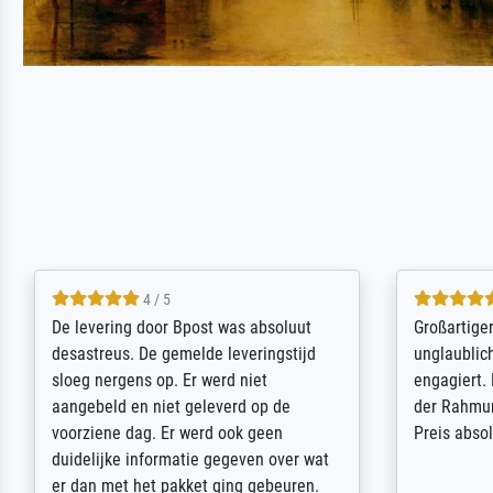
5 / 5
Sehr gute Qualität des Leinwanddrucks
Für ein Er
und des Rahmens! Unser Bild wurde
Feldpost m
sehr sorgfältig und sicher verpackt, so
Weltkrieg b
dass es unbeschadet bei uns ankam. Es
ausdrucksvo
wird nicht unser letzter Meisterdruck
Ihnen gefu
sein. Vielen Dank!
Fotopapier
am Telefon