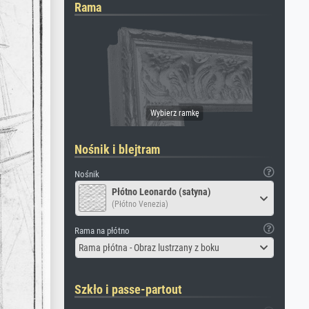
Rama
Nośnik i blejtram
Nośnik
Płótno Leonardo (satyna)
(Płótno Venezia)
Rama na płótno
Rama płótna - Obraz lustrzany z boku
Szkło i passe-partout