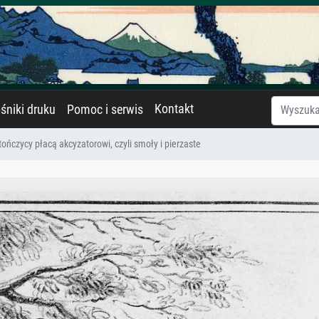
Kontakt
śniki druku
Pomoc i serwis
ończycy płacą akcyzatorowi, czyli smoły i pierzaste