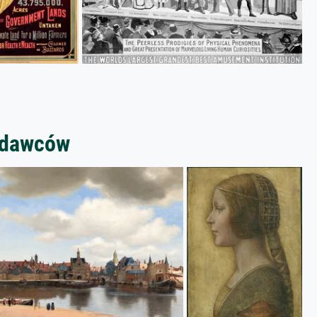
zedawców