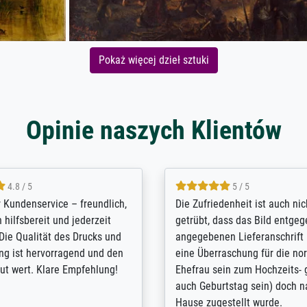
Pokaż więcej dzieł sztuki
Opinie naszych Klientów
5 / 5
4.8 / 5
innerungsbuch mit der
Hervorragende Qualität. Man 
eines Großvaters aus dem 1.
vieles anpassen lassen, wie z
enötigte ich ein
Randentfernung, Farbe, Hellig
lles Bild. Das habe ich bei
Kontrast und Weiteres. Sehr 
nden. Bei der Auswahl der
Kontaktperson per Mail. Das B
-Qualität wurde ich sehr gut
Kunstdruck) wurde sehr gut ve
 beraten. Der Versand mit
sehr starke Papprolle mit Pla