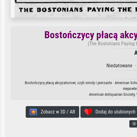
Bostończycy płacą akcyz
(The Bostonians Paying t
A
Niedatowane · 
Bostończycy płacą akcyzatorowi, czyli smoły i pierzaste · American Scho
niepowle
American Antiquarian Society,
Zobacz w 3D / AR
Dodaj do ulubionych