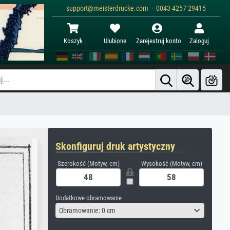
support@meisterdrucke.com · 0043 4257 29415
Koszyk
Ulubione
Zarejestruj konto
Zaloguj
Skonfiguruj druk artystyczny
Szerokość (Motyw, cm)
Wysokość (Motyw, cm)
Dodatkowe obramowanie
Obramowanie: 0 cm