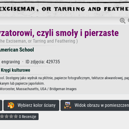
atorowi, czyli smoły i pierzaste
he Exciseman, or Tarring and Feathering )
merican School
engraving · ID zdjęcia: 429735
Kręgi kulturowe
ol. Dostępny jako wydruk na płótnie, papierze fotograficznym, tekturze akwarelowej, pa
kanym lub papierze japońskim.
 Worcester, Massachusetts, USA / Bridgeman Images
Wybierz kolor ściany
Widok obrazu w pomieszczen
0 Recenzje