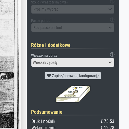
Szkło (wraz z tylną płytą)
Prosimy wybrać
Passe-partout
Bez passe-partout
Różne i dodatkowe
Wieszak na obraz
Wieszak zębaty
Zapisz/porównaj konfigurację
Podsumowanie
Druk i nośnik
€ 75.53
Wykończenie
€ 12.78