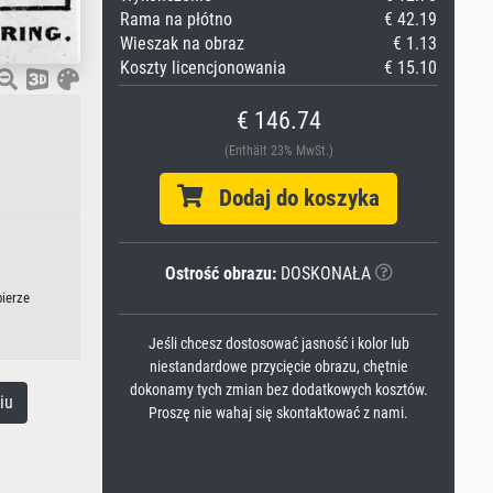
Rama na płótno
€ 42.19
Wieszak na obraz
€ 1.13
Koszty licencjonowania
€ 15.10
€ 146.74
(Enthält 23% MwSt.)
Dodaj do koszyka
Ostrość obrazu:
DOSKONAŁA
pierze
Jeśli chcesz dostosować jasność i kolor lub
niestandardowe przycięcie obrazu, chętnie
dokonamy tych zmian bez dodatkowych kosztów.
iu
Proszę nie wahaj się skontaktować z nami.