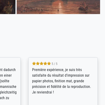
4.8 / 5
kann sich
Qualité absolument irréprochable.
.B.:
Extraordinaire diversité des thèmes
keit,
abordés et personnalisation des
freundliche
demandes (recadrage, réajustement des
ild (ein
couleurs). Relation clientèle parfaite.
rpackt -
Transport, réception sans aucun
stikdeckeln
problème. Merci à toute l'équipe ! Hervé