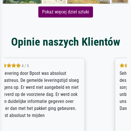
Pokaż więcej dzieł sztuki
Opinie naszych Klientów
5 / 5
Sehr gute Qualität des Leinwanddrucks und
des Rahmens! Unser Bild wurde sehr
sorgfältig und sicher verpackt, so dass es
unbeschadet bei uns ankam. Es wird nicht
unser letzter Meisterdruck sein. Vielen
Dank!