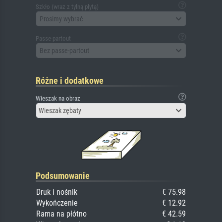
Szkło (wraz z tylną płytą)
Prosimy wybrać
Passe-partout
Bez passe-partout
Różne i dodatkowe
Wieszak na obraz
Wieszak zębaty
Podsumowanie
Druk i nośnik
€ 75.98
Wykończenie
€ 12.92
Rama na płótno
€ 42.59