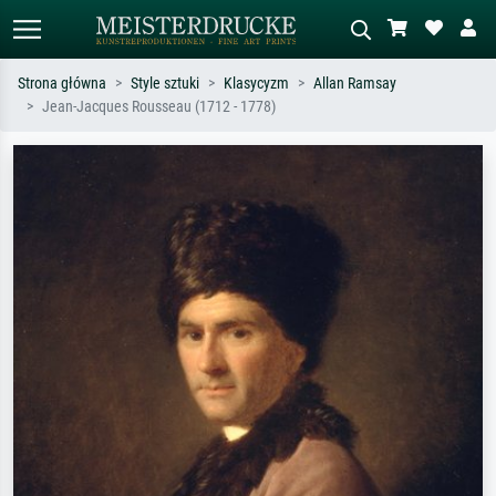
Strona główna
Style sztuki
Klasycyzm
Allan Ramsay
Jean-Jacques Rousseau (1712 - 1778)
Wyszukiwanie standardowe
Wyszukiwanie obrazów AI
Szukaj wg artysty, tytułu lub stylu – np.
Opisz scenę – np. zielona łąka,
Monet, Gwiaździsta noc,
abstrakcja z czerwienią, ciemny olej,
impresjonizm, fala Hokusaia, akt.
stojący akt obok drzewa.