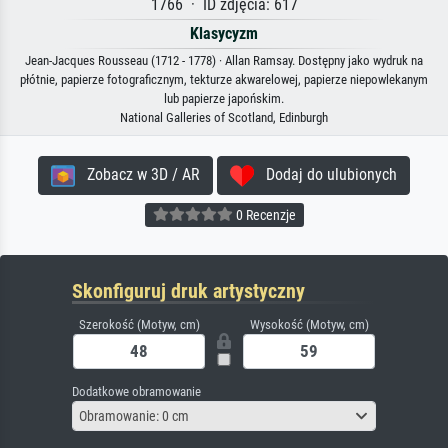
1766 · ID zdjęcia: 617
Klasycyzm
Jean-Jacques Rousseau (1712 - 1778) · Allan Ramsay. Dostępny jako wydruk na
płótnie, papierze fotograficznym, tekturze akwarelowej, papierze niepowlekanym
lub papierze japońskim.
National Galleries of Scotland, Edinburgh
Zobacz w 3D / AR
Dodaj do ulubionych
0 Recenzje
Skonfiguruj druk artystyczny
Szerokość (Motyw, cm)
Wysokość (Motyw, cm)
Dodatkowe obramowanie
Obramowanie: 0 cm