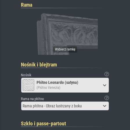
Rama
Nośnik i blejtram
Nośnik
Płótno Leonardo (satyna)
(Płótno Venezia)
Rama na płótno
Rama płótna - Obraz lustrzany z boku
Szkło i passe-partout