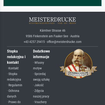
Kärntner Strasse 46
9586 Finkenstein am Faaker See · Austria
+43 4257 29415 · office@meisterdrucke.com
Stopka
Dodatkowe
redakcyjna i
informacje
kontakt
· Własny
· Kontakt
motyw
· Stopka
· Sprzedaj
redakcyjna
swoją sztukę
· Regulamin
· Jakość
· Ochrona
· Zdjęcia
danych
naszej pracy
· Prawo do
· Vouchery