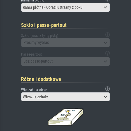
Rama na płótno
Rama płótna - Obraz lustrzany z boku
Szkło i passe-partout
Szkło (wraz z tylną płytą)
Prosimy wybrać
Passe-partout
Bez passe-partout
Różne i dodatkowe
Wieszak na obraz
Wieszak zębaty