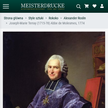
Strona główna
Style sztuki
Rokoko
Alexander Roslin
Joseph-Marie Terray (1715-78) Abbe de Molesmes, 1774
Wyszukiwanie standardowe
Wyszukiwanie obrazów AI
Szukaj wg artysty, tytułu lub stylu – np.
Opisz scenę – np. zielona łąka,
Monet, Gwiaździsta noc,
abstrakcja z czerwienią, ciemny olej,
impresjonizm, fala Hokusaia, akt.
stojący akt obok drzewa.