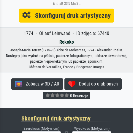
Enthält 23% MwSt.
Skonfiguruj druk artystyczny
1774 · Öl auf Leinwand · ID zdjęcia: 67440
Rokoko
Joseph-Marie Terray (1715-78) Abbe de Molesmes, 1774 · Alexander Roslin.
Dostępny jako wydruk na płótnie, papierze fotograficznym, tekturze akwarelowej,
papierze niepowlekanym lub papierze japońskim.
Château de Versailles, France / Bridgeman Images
Zobacz w 3D / AR
Dodaj do ulubionych
0 Recenzje
Skonfiguruj druk artystyczny
Szerokość (Motyw, cm)
Wysokość (Motyw, cm)