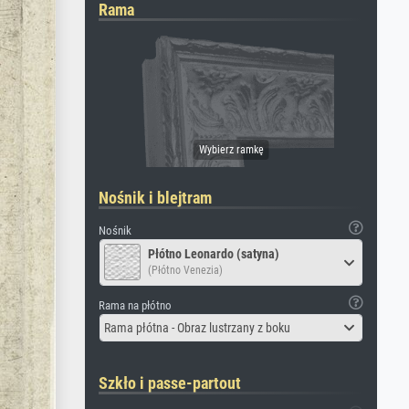
Rama
Nośnik i blejtram
Nośnik
Płótno Leonardo (satyna)
(Płótno Venezia)
Rama na płótno
Rama płótna - Obraz lustrzany z boku
Szkło i passe-partout