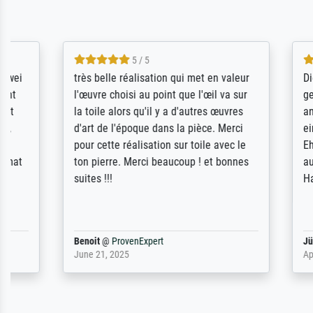
5 / 5
Die Zufriedenheit ist auch nicht dadurch
Excellent 
getrübt, dass das Bild entgegen einer
selection,
angegebenen Lieferanschrift (sollte
were easy, 
eine Überraschung für die normannische
the item it
Ehefrau sein zum Hochzeits- gleichzeitig
am based i
auch Geburtstag sein) doch nach zu
searching f
Hause zugestellt wurde.
impressed 
quality.
Jürgen
@
ProvenExpert
SJL
@
Prove
April 22, 2026
December 2,