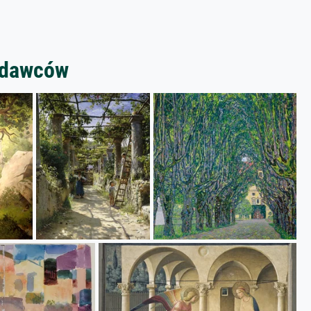
zedawców