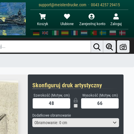
support@meisterdrucke.com · 0043 4257 29415
Koszyk
Ulubione
Zarejestruj konto
Zaloguj
Skonfiguruj druk artystyczny
Szerokość (Motyw, cm)
Wysokość (Motyw, cm)
Dodatkowe obramowanie
Obramowanie: 0 cm