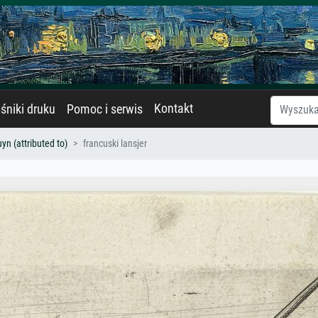
Kontakt
śniki druku
Pomoc i serwis
n (attributed to)
francuski lansjer