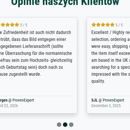
Opinie naszych Klientów
5 / 5
5 / 5
/ Highly recommended. The
The team at Meisterdrucke st
 ordering and payment process
meet its clients demands, an
shipping was efficient and
expert advice on how to obtai
self exceeds expectations. I
results for the prints request
n the UK and found the site
client. The company has a va
or a specific print - I am very
repertoire of prints to choose
with the service and the
will provide excellent service
regards to prints which are no
repertoire. Highly recommen
nExpert
Anonym
@
ProvenExpert
 2025
April 22, 2026