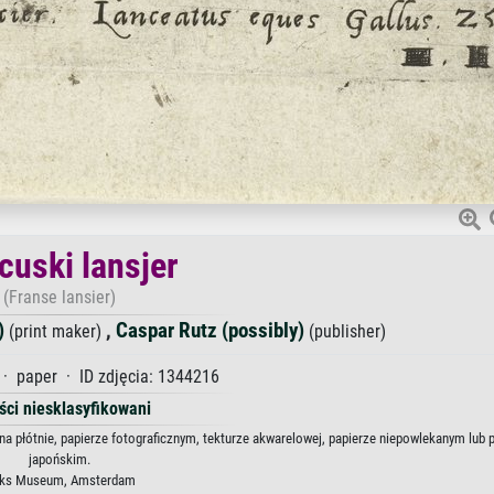
cuski lansjer
(Franse lansier)
)
,
Caspar Rutz (possibly)
(print maker)
(publisher)
· paper · ID zdjęcia: 1344216
ści niesklasyfikowani
k na płótnie, papierze fotograficznym, tekturze akwarelowej, papierze niepowlekanym lub 
japońskim.
jks Museum, Amsterdam