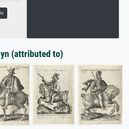
iu
n (attributed to)