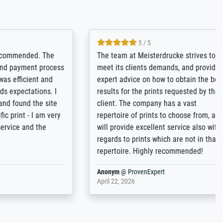
5 / 5
rives to
eine große Auswahl an Bildern und
d provides
deren Reproduktionsmöglichkeiten;
n the best
wurde sehr gut durch die einzelnen
ed by the
Bestellkriterien geführt, verständliche
st
Erklärungen, z.B. mit Bilddarstellungen,
 from, and
werde auf jeden Fall meine guten
 also with
Erfahrungen weitergeben.
t in that
ded!
Anonym
@
ProvenExpert
May 13, 2026