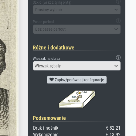
Szkło (wraz z tylną płytą)
Prosimy wybrać
Passe-partout
Bez passe-partout
Różne i dodatkowe
Wieszak na obraz
Wieszak zębaty
Zapisz/porównaj konfigurację
Podsumowanie
Druk i nośnik
€ 82.21
Wykończenie
€ 13.92