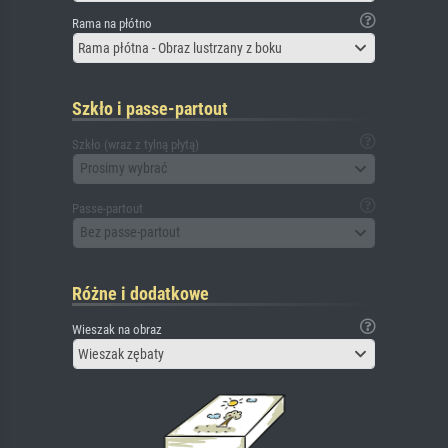
Rama na płótno
Rama płótna - Obraz lustrzany z boku
Szkło i passe-partout
Szkło (wraz z tylną płytą)
Prosimy wybrać
Passe-partout
Bez passe-partout
Różne i dodatkowe
Wieszak na obraz
Wieszak zębaty