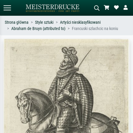
Strona główna
Style sztuki
Artyści niesklasyfikowani
Abraham de Bruyn (attributed to)
Francuski szlachcic na koniu
Wyszukiwanie standardowe
Wyszukiwanie obrazów AI
Szukaj wg artysty, tytułu lub stylu – np.
Opisz scenę – np. zielona łąka,
Monet, Gwiaździsta noc,
abstrakcja z czerwienią, ciemny olej,
impresjonizm, fala Hokusaia, akt.
stojący akt obok drzewa.