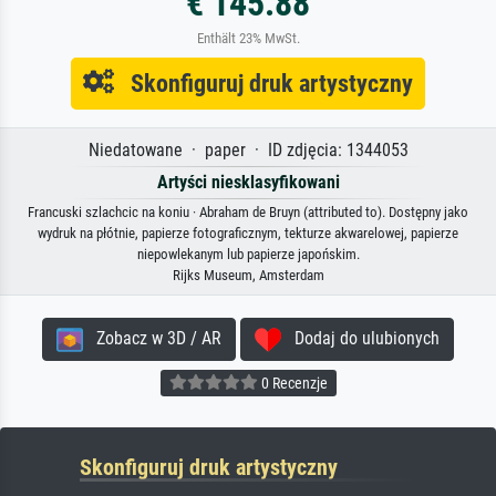
€ 145.88
Enthält 23% MwSt.
Skonfiguruj druk artystyczny
Niedatowane · paper · ID zdjęcia: 1344053
Artyści niesklasyfikowani
Francuski szlachcic na koniu · Abraham de Bruyn (attributed to). Dostępny jako
wydruk na płótnie, papierze fotograficznym, tekturze akwarelowej, papierze
niepowlekanym lub papierze japońskim.
Rijks Museum, Amsterdam
Zobacz w 3D / AR
Dodaj do ulubionych
0 Recenzje
Skonfiguruj druk artystyczny