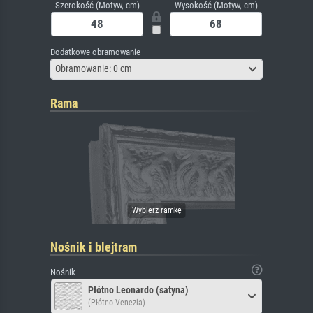
Szerokość (Motyw, cm)
Wysokość (Motyw, cm)
Dodatkowe obramowanie
Obramowanie: 0 cm
Rama
Nośnik i blejtram
Nośnik
Płótno Leonardo (satyna)
(Płótno Venezia)