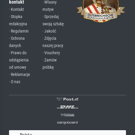
kontakt
· Własny
· Kontakt
motyw
· Stopka
· Sprzedaj
redakcyjna
swoją sztukę
· Regulamin
· Jakość
· Ochrona
· Zdjęcia
danych
naszej pracy
· Prawo do
· Vouchery
odstąpienia
· Zamów
od umowy
próbkę
· Reklamacje
· O nas