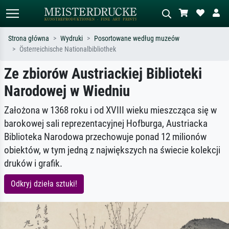
Strona główna
Wydruki
Posortowane według muzeów
Österreichische Nationalbibliothek
Wyszukiwanie standardowe
Wyszukiwanie obrazów AI
Ze zbiorów Austriackiej Biblioteki
Szukaj wg artysty, tytułu lub stylu – np.
Opisz scenę – np. zielona łąka,
Monet, Gwiaździsta noc,
abstrakcja z czerwienią, ciemny olej,
Narodowej w Wiedniu
impresjonizm, fala Hokusaia, akt.
stojący akt obok drzewa.
Założona w 1368 roku i od XVIII wieku mieszcząca się w
barokowej sali reprezentacyjnej Hofburga, Austriacka
Biblioteka Narodowa przechowuje ponad 12 milionów
obiektów, w tym jedną z największych na świecie kolekcji
druków i grafik.
Odkryj dzieła sztuki!