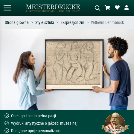
Strona główna
Style sztuki
Ekspresjonizm
Wilhelm Lehmbruck
Wyszukiwanie standardowe
Wyszukiwanie obrazów AI
Szukaj wg artysty, tytułu lub stylu – np.
Opisz scenę – np. zielona łąka,
Monet, Gwiaździsta noc,
abstrakcja z czerwienią, ciemny olej,
impresjonizm, fala Hokusaia, akt.
stojący akt obok drzewa.
Obsługa klienta pełna pasji
Wydruki artystyczne o jakości muzealnej
Dostępne opcje personalizacji