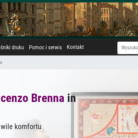
Kontakt
śniki druku
Pomoc i serwis
na
ncenzo Brenna
in
hwile komfortu