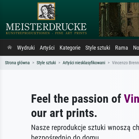
Wydruki
Artyści
Kategorie
Style sztuki
Rama
No
Strona główna
Style sztuki
Artyści niesklasyfikowani
Vincenzo Bren
Feel the passion of
Vi
our art prints.
Nasze reprodukcje sztuki wnoszą c
bezpośrednio do domu.