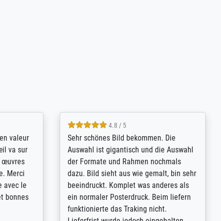
4.8 / 5
bsoluut
So, I ordered a large print of The
ingstijd
Annunciation by Fra Angelico from a
t
very large and popular American
p de
"art/poster" site advertising giclee print
een
quality. The quality for a large print was
n over wat
atrocious. They refunded me when I sent
ebeuren.
pictures of the blurry print vs. a
Wikipedia commons representation.