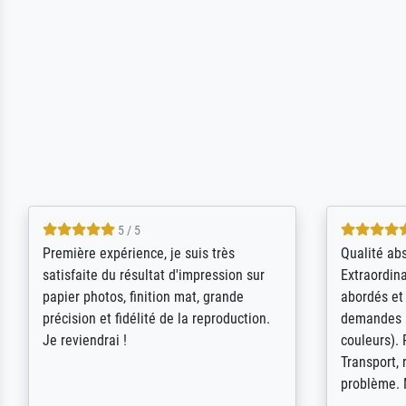
4.5 / 5
ik beoordeel Meisterdrucke zeer
Wow....ich 
positief. Door de 69505 beschikbare
erstaunt. 
kunstenaars scrollen is echter
Erwartunge
onbegonnen werk (na stoppen begint
der Ablauf
het weer van voor af aan). Als er naar
Komplimen
een bepaalde kunstenaar gevraagd
wordt krijg je ook een aantal werken van
andere wat het onoverzichtelijk maakt