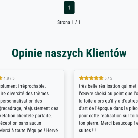
1
Strona 1 / 1
Opinie naszych Klientów
5 / 5
4 / 5
bin sehr über die Qualität
De levering door Bpost was a
Diese Drucke haben all´meine
desastreus. De gemelde lever
n übertroffen. Desgleichen
sloeg nergens op. Er werd nie
 der Bestellung. Grosses
aangebeld en niet geleverd o
t.
voorziene dag. Er werd ook g
duidelijke informatie gegeve
er dan met het pakket ging g
Bpost absoluut te mijden