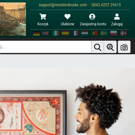
support@meisterdrucke.com · 0043 4257 29415
Koszyk
Ulubione
Zarejestruj konto
Zaloguj