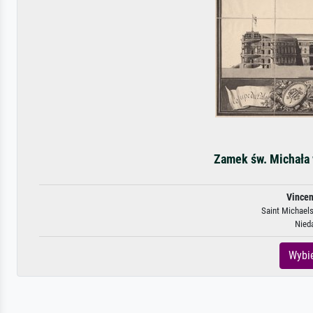
Zamek św. Michała 
Vince
Saint Michaels 
Nied
Wybie