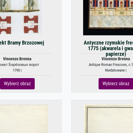
ekt Bramy Brzozowej
Antyczne rzymskie fres
1775 (akwarela i gwa
papierze)
Vincenzo Brenna
Vincenzo Brenna
оект Берёзовых ворот
Antique Roman Frescoes, c.17
1790 |
Niedatowane |
Wybierz obraz
Wybierz obraz