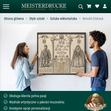
Strona główna
Style sztuki
Sztuka wiktoriańska
Renold Elstrack
Wyszukiwanie standardowe
Wyszukiwanie obrazów AI
Szukaj wg artysty, tytułu lub stylu – np.
Opisz scenę – np. zielona łąka,
Monet, Gwiaździsta noc,
abstrakcja z czerwienią, ciemny olej,
impresjonizm, fala Hokusaia, akt.
stojący akt obok drzewa.
Obsługa klienta pełna pasji
Wydruki artystyczne o jakości muzealnej
Dostępne opcje personalizacji