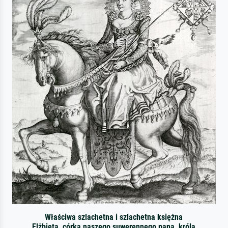
Właściwa szlachetna i szlachetna księżna
Elżbieta, córka naszego suwerennego pana, króla