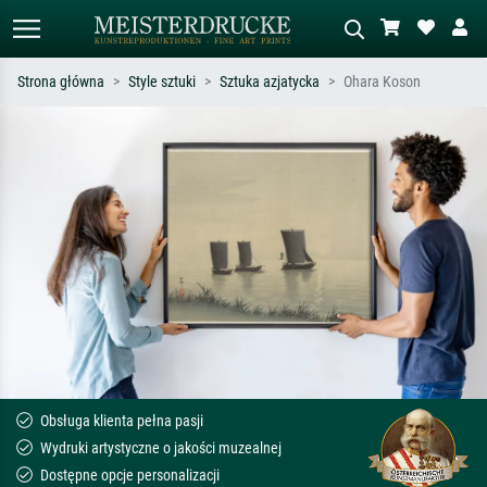
Strona główna
Style sztuki
Sztuka azjatycka
Ohara Koson
Wyszukiwanie standardowe
Wyszukiwanie obrazów AI
Szukaj wg artysty, tytułu lub stylu – np.
Opisz scenę – np. zielona łąka,
Monet, Gwiaździsta noc,
abstrakcja z czerwienią, ciemny olej,
impresjonizm, fala Hokusaia, akt.
stojący akt obok drzewa.
Obsługa klienta pełna pasji
Wydruki artystyczne o jakości muzealnej
Dostępne opcje personalizacji