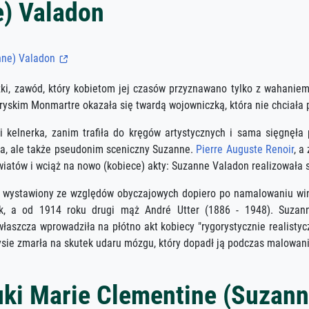
e) Valadon
nne) Valadon
ązki, zawód, który kobietom jej czasów przyznawano tylko z wahanie
aryskim Monmartre okazała się twardą wojowniczką, która nie chciała
 i kelnerka, zanim trafiła do kręgów artystycznych i sama sięgnęła
erca, ale także pseudonim sceniczny Suzanne.
Pierre Auguste Renoir
, a
iatów i wciąż na nowo (kobiece) akty: Suzanne Valadon realizowała 
 być wystawiony ze względów obyczajowych dopiero po namalowaniu wi
, a od 1914 roku drugi mąż André Utter (1886 - 1948). Suzanne
właszcza wprowadziła na płótno akt kobiecy "rygorystycznie realistyc
rysie zmarła na skutek udaru mózgu, który dopadł ją podczas malowani
uki Marie Clementine (Suzan