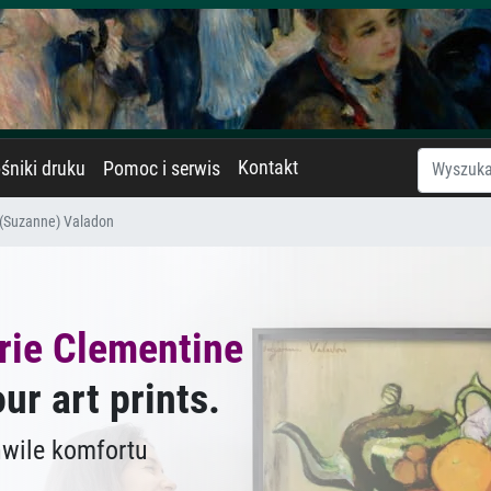
Kontakt
śniki druku
Pomoc i serwis
 (Suzanne) Valadon
rie Clementine
ur art prints.
hwile komfortu