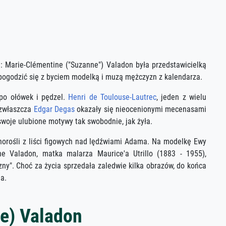
m: Marie-Clémentine ("Suzanne") Valadon była przedstawicielką
 pogodzić się z byciem modelką i muzą mężczyzn z kalendarza.
 po ołówek i pędzel.
Henri de Toulouse-Lautrec
, jeden z wielu
 zwłaszcza
Edgar Degas
okazały się nieocenionymi mecenasami
swoje ulubione motywy tak swobodnie, jak żyła.
norośli z liści figowych nad lędźwiami Adama. Na modelkę Ewy
 Valadon, matka malarza Maurice'a Utrillo (1883 - 1955),
zny". Choć za życia sprzedała zaledwie kilka obrazów, do końca
a.
ne) Valadon