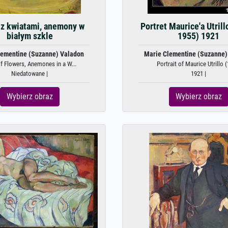
z kwiatami, anemony w
Portret Maurice'a Utrill
białym szkle
1955) 1921
lementine (Suzanne) Valadon
Marie Clementine (Suzanne)
f Flowers, Anemones in a W...
Portrait of Maurice Utrillo (
Niedatowane |
1921 |
Wybierz obraz
Wybierz obraz