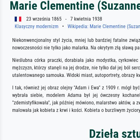
Marie Clementine (Suzann
23 września 1865 - 7 kwietnia 1938
Klasyczny modernizm
•
Wikipedia: Marie Clementine (Suza
Niekonwencjonalny styl życia, mniej lub bardziej fatalne zwi
nowoczesności nie tylko jako malarka. Na okrytym złą sławą p
Nieślubna córka praczki, dorabiała jako modystka, cyrkowiec
mężczyzn, którzy stanęli na jej drodze, nie tylko dał jej ból s
utalentowanego samouka. Widoki miast, autoportrety, obrazy kw
I tak, również jej obraz olejny "Adam i Ewa" z 1909 r. mógł
wybrała siebie, modelem Adama był jej ówczesny kochanek
"zdemistyfikowała", jak później mówiono, malarstwo aktów, a z
malowała jak kobieta z krwi i kości. Kobieta o burzliwym życio
Dzieła szt