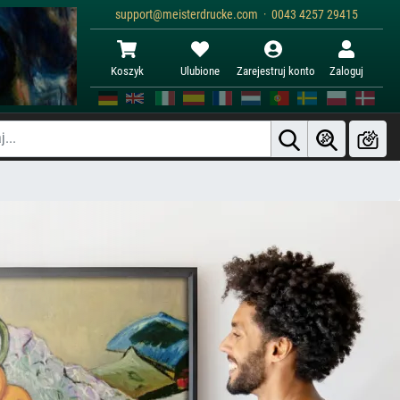
support@meisterdrucke.com · 0043 4257 29415
Koszyk
Ulubione
Zarejestruj konto
Zaloguj