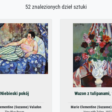
52 znalezionych dzieł sztuki
Niebieski pokój
Wazon z tulipanami,
lementine (Suzanne) Valadon
Marie Clementine (Suzanne)
The Blue Room
Vase with Tulips, 1927