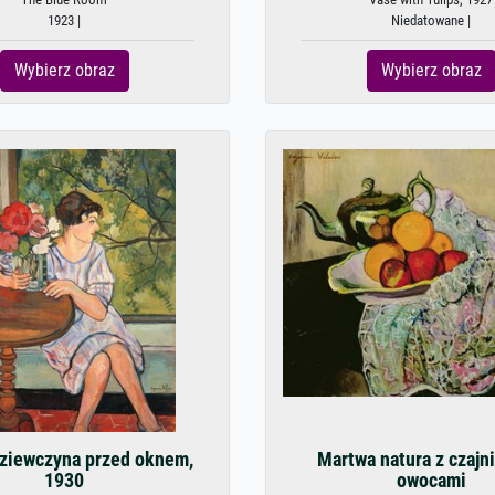
1923 |
Niedatowane |
Wybierz obraz
Wybierz obraz
ziewczyna przed oknem,
Martwa natura z czajn
1930
owocami