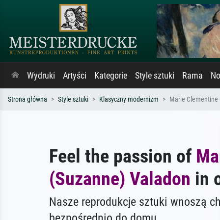
Wydruki
Artyści
Kategorie
Style sztuki
Rama
No
Strona główna
Style sztuki
Klasyczny modernizm
Marie Clementine
Feel the passion of
Ma
(Suzanne) Valadon
in o
Nasze reprodukcje sztuki wnoszą c
bezpośrednio do domu.