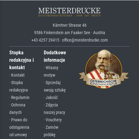
Kärntner Strasse 46
9586 Finkenstein am Faaker See · Austria
+43 4257 29415 · office@meisterdrucke.com
Stopka
Dodatkowe
redakcyjna i
informacje
kontakt
· Własny
· Kontakt
motyw
· Stopka
· Sprzedaj
redakcyjna
swoją sztukę
· Regulamin
· Jakość
· Ochrona
· Zdjęcia
danych
naszej pracy
· Prawo do
· Vouchery
odstąpienia
· Zamów
od umowy
próbkę