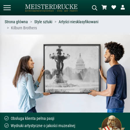
Strona główna
Style sztuki
Artyści niesklasyfikowani
Kilburn Brothers
Wyszukiwanie standardowe
Wyszukiwanie obrazów AI
Szukaj wg artysty, tytułu lub stylu – np.
Opisz scenę – np. zielona łąka,
Monet, Gwiaździsta noc,
abstrakcja z czerwienią, ciemny olej,
impresjonizm, fala Hokusaia, akt.
stojący akt obok drzewa.
Obsługa klienta pełna pasji
Wydruki artystyczne o jakości muzealnej