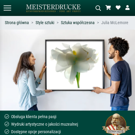
Strona główna
Style sztuki
Sztuka współczesna
Julia McLemore
Wyszukiwanie standardowe
Wyszukiwanie obrazów AI
Szukaj wg artysty, tytułu lub stylu – np.
Opisz scenę – np. zielona łąka,
Monet, Gwiaździsta noc,
abstrakcja z czerwienią, ciemny olej,
impresjonizm, fala Hokusaia, akt.
stojący akt obok drzewa.
Obsługa klienta pełna pasji
Wydruki artystyczne o jakości muzealnej
Dostępne opcje personalizacji