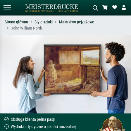
Strona główna
Style sztuki
Malarstwo pejzażowe
John William North
Wyszukiwanie standardowe
Wyszukiwanie obrazów AI
Szukaj wg artysty, tytułu lub stylu – np.
Opisz scenę – np. zielona łąka,
Monet, Gwiaździsta noc,
abstrakcja z czerwienią, ciemny olej,
impresjonizm, fala Hokusaia, akt.
stojący akt obok drzewa.
Obsługa klienta pełna pasji
Wydruki artystyczne o jakości muzealnej