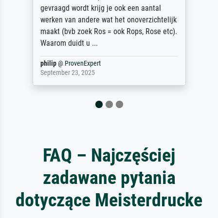
auch Geburtstag sein) doch nach zu Hause
zugestellt wurde.
Jürgen
@
ProvenExpert
April 22, 2026
FAQ – Najczęściej
zadawane pytania
dotyczące Meisterdrucke