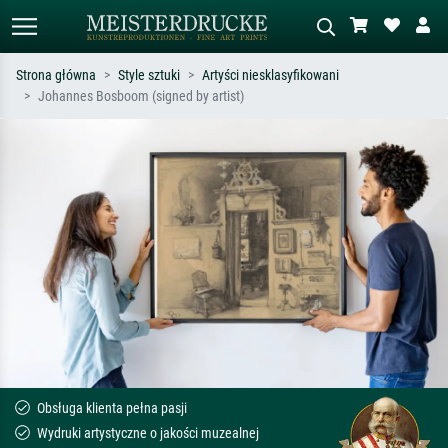
Strona główna
Style sztuki
Artyści niesklasyfikowani
Johannes Bosboom (signed by artist)
Wyszukiwanie standardowe
Wyszukiwanie obrazów AI
Szukaj wg artysty, tytułu lub stylu – np.
Opisz scenę – np. zielona łąka,
Monet, Gwiaździsta noc,
abstrakcja z czerwienią, ciemny olej,
impresjonizm, fala Hokusaia, akt.
stojący akt obok drzewa.
Obsługa klienta pełna pasji
Wydruki artystyczne o jakości muzealnej