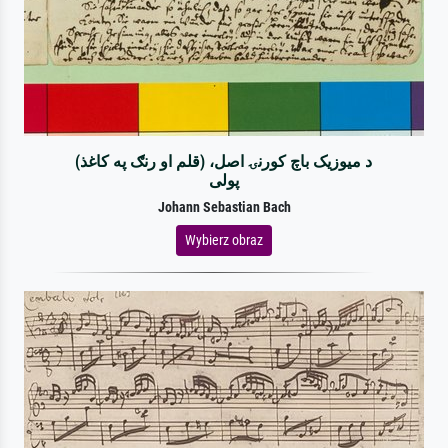
د میوزیک باچ کورنۍ اصل، (قلم او رنګ په کاغذ)
پولی
Johann Sebastian Bach
Wybierz obraz