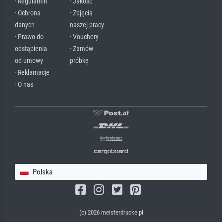
· Regulamin
· Jakość
· Ochrona
· Zdjęcia
danych
naszej pracy
· Prawo do
· Vouchery
odstąpienia
· Zamów
od umowy
próbkę
· Reklamacje
· O nas
Polska
(c) 2026 meisterdrucke.pl