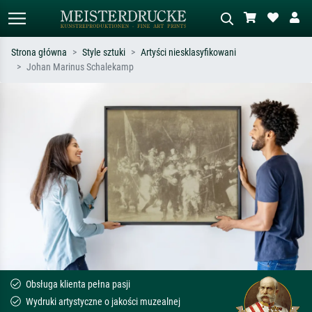
Strona główna
Style sztuki
Artyści niesklasyfikowani
Johan Marinus Schalekamp
Wyszukiwanie standardowe
Wyszukiwanie obrazów AI
Szukaj wg artysty, tytułu lub stylu – np.
Opisz scenę – np. zielona łąka,
Monet, Gwiaździsta noc,
abstrakcja z czerwienią, ciemny olej,
impresjonizm, fala Hokusaia, akt.
stojący akt obok drzewa.
Obsługa klienta pełna pasji
Wydruki artystyczne o jakości muzealnej