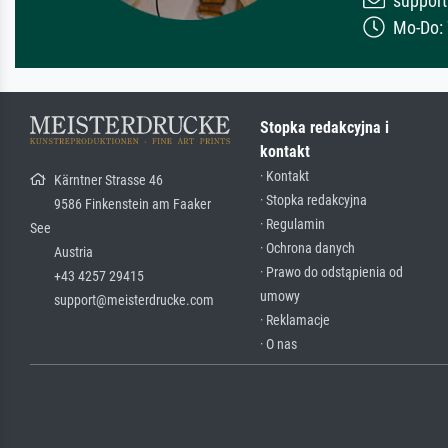
support
Mo-Do: 7
Stopka redakcyjna i
kontakt
· Kontakt
Kärntner Strasse 46
· Stopka redakcyjna
9586 Finkenstein am Faaker
· Regulamin
See
· Ochrona danych
Austria
· Prawo do odstąpienia od
+43 4257 29415
umowy
support@meisterdrucke.com
· Reklamacje
· O nas