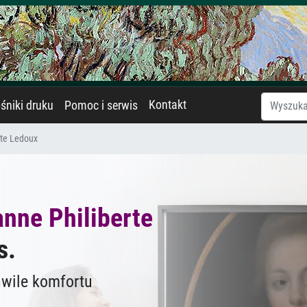
Kontakt
śniki druku
Pomoc i serwis
rte Ledoux
nne Philiberte
s.
hwile komfortu