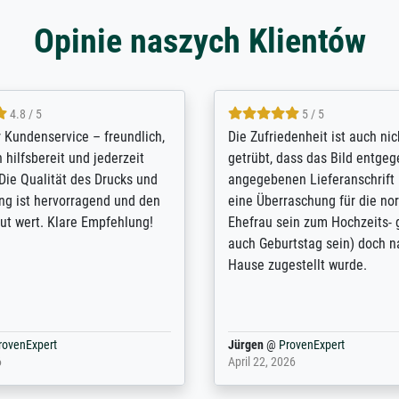
Opinie naszych Klientów
5 / 5
4.8 / 5
innerungsbuch mit der
Hervorragende Qualität. Man 
eines Großvaters aus dem 1.
vieles anpassen lassen, wie z
enötigte ich ein
Randentfernung, Farbe, Hellig
lles Bild. Das habe ich bei
Kontrast und Weiteres. Sehr 
nden. Bei der Auswahl der
Kontaktperson per Mail. Das B
-Qualität wurde ich sehr gut
Kunstdruck) wurde sehr gut ve
 beraten. Der Versand mit
sehr starke Papprolle mit Pla
ppe war perfekt. Ich bin sehr
und innen mit Papierknüllern 
und empfehle Sie gerne
Zwischenräumen gefüllt. Einzig
en ...
ovenExpert
Anonym
@
ProvenExpert
 2026
August 12, 2025