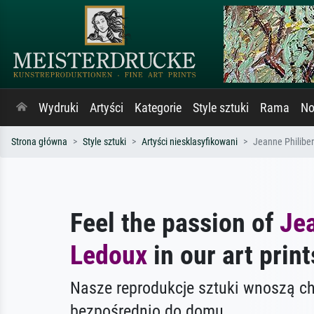
Wydruki
Artyści
Kategorie
Style sztuki
Rama
No
Strona główna
Style sztuki
Artyści niesklasyfikowani
Jeanne Philibe
Feel the passion of
Jea
Ledoux
in our art print
Nasze reprodukcje sztuki wnoszą c
bezpośrednio do domu.