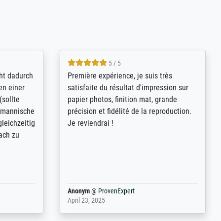
4.8 / 5
kann sich
Qualité absolument irréprochable.
.B.:
Extraordinaire diversité des thèmes
keit,
abordés et personnalisation des
freundliche
demandes (recadrage, réajustement des
ild (ein
couleurs). Relation clientèle parfaite.
rpackt -
Transport, réception sans aucun
stikdeckeln
problème. Merci à toute l'équipe ! Hervé
in den
 der P...
Anonym
@
ProvenExpert
March 31, 2025