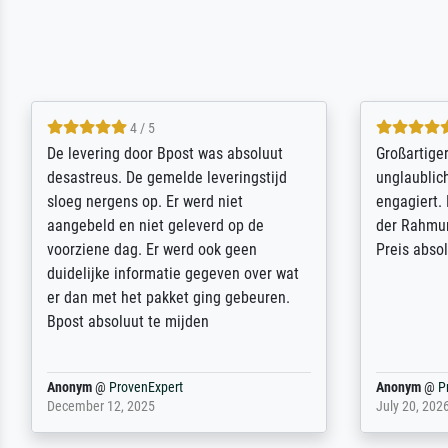
5 / 5
Sehr gute Qualität des Leinwanddrucks
Für ein Er
und des Rahmens! Unser Bild wurde
Feldpost m
sehr sorgfältig und sicher verpackt, so
Weltkrieg b
dass es unbeschadet bei uns ankam. Es
ausdrucksvo
wird nicht unser letzter Meisterdruck
Ihnen gefu
sein. Vielen Dank!
Fotopapier
am Telefon
stabiler Pa
zufrieden 
weiter. Viel
Reinhold,
@
ProvenExpert
Margot
@
Pr
April 22, 2026
February 20,