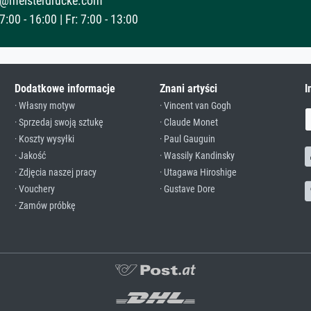
@meisterdrucke.com
:00 - 16:00 | Fr: 7:00 - 13:00
Dodatkowe informacje
Znani artyści
I
· Własny motyw
· Vincent van Gogh
· Sprzedaj swoją sztukę
· Claude Monet
· Koszty wysyłki
· Paul Gauguin
· Jakość
· Wassily Kandinsky
· Zdjęcia naszej pracy
· Utagawa Hiroshige
· Vouchery
· Gustave Dore
· Zamów próbkę