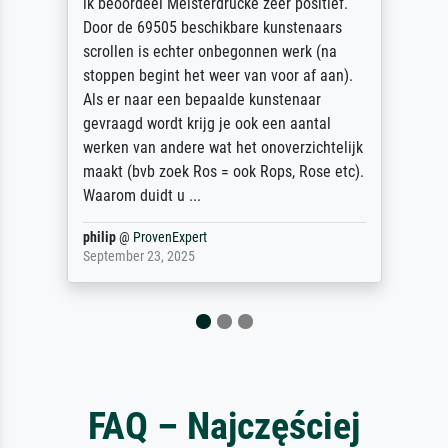
Die Zufriedenheit ist auch nicht dadurch
getrübt, dass das Bild entgegen einer
angegebenen Lieferanschrift (sollte eine
Überraschung für die normannische
Ehefrau sein zum Hochzeits- gleichzeitig
auch Geburtstag sein) doch nach zu Hause
zugestellt wurde.
Jürgen
@
ProvenExpert
April 22, 2026
FAQ – Najczęściej