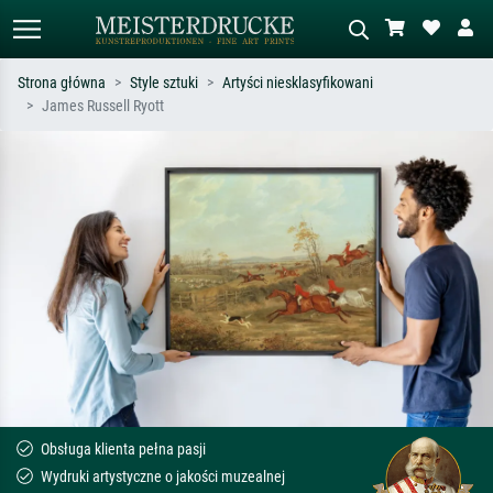
Strona główna
Style sztuki
Artyści niesklasyfikowani
James Russell Ryott
Wyszukiwanie standardowe
Wyszukiwanie obrazów AI
Szukaj wg artysty, tytułu lub stylu – np.
Opisz scenę – np. zielona łąka,
Monet, Gwiaździsta noc,
abstrakcja z czerwienią, ciemny olej,
impresjonizm, fala Hokusaia, akt.
stojący akt obok drzewa.
Obsługa klienta pełna pasji
Wydruki artystyczne o jakości muzealnej