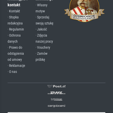
kontakt
· Własny
· Kontakt
motyw
· Stopka
· Sprzedaj
redakcyjna
swoją sztukę
· Regulamin
· Jakość
· Ochrona
· Zdjęcia
danych
naszej pracy
· Prawo do
· Vouchery
odstąpienia
· Zamów
od umowy
próbkę
· Reklamacje
· O nas