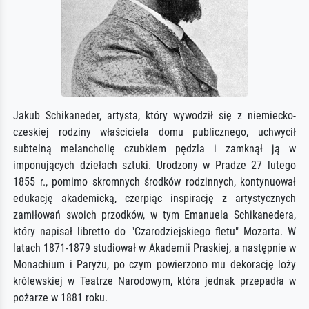
Jakub Schikaneder, artysta, który wywodził się z niemiecko-
czeskiej rodziny właściciela domu publicznego, uchwycił
subtelną melancholię czubkiem pędzla i zamknął ją w
imponujących dziełach sztuki. Urodzony w Pradze 27 lutego
1855 r., pomimo skromnych środków rodzinnych, kontynuował
edukację akademicką, czerpiąc inspirację z artystycznych
zamiłowań swoich przodków, w tym Emanuela Schikanedera,
który napisał libretto do "Czarodziejskiego fletu" Mozarta. W
latach 1871-1879 studiował w Akademii Praskiej, a następnie w
Monachium i Paryżu, po czym powierzono mu dekorację loży
królewskiej w Teatrze Narodowym, która jednak przepadła w
pożarze w 1881 roku.