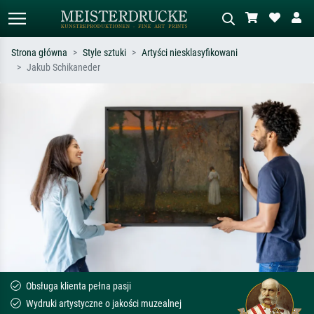
Strona główna
Style sztuki
Artyści niesklasyfikowani
Jakub Schikaneder
Wyszukiwanie standardowe
Wyszukiwanie obrazów AI
Szukaj wg artysty, tytułu lub stylu – np.
Opisz scenę – np. zielona łąka,
Monet, Gwiaździsta noc,
abstrakcja z czerwienią, ciemny olej,
impresjonizm, fala Hokusaia, akt.
stojący akt obok drzewa.
Obsługa klienta pełna pasji
Wydruki artystyczne o jakości muzealnej