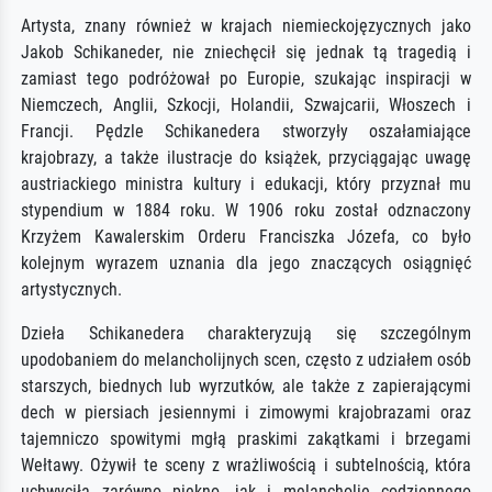
Artysta, znany również w krajach niemieckojęzycznych jako
Jakob Schikaneder, nie zniechęcił się jednak tą tragedią i
zamiast tego podróżował po Europie, szukając inspiracji w
Niemczech, Anglii, Szkocji, Holandii, Szwajcarii, Włoszech i
Francji. Pędzle Schikanedera stworzyły oszałamiające
krajobrazy, a także ilustracje do książek, przyciągając uwagę
austriackiego ministra kultury i edukacji, który przyznał mu
stypendium w 1884 roku. W 1906 roku został odznaczony
Krzyżem Kawalerskim Orderu Franciszka Józefa, co było
kolejnym wyrazem uznania dla jego znaczących osiągnięć
artystycznych.
Dzieła Schikanedera charakteryzują się szczególnym
upodobaniem do melancholijnych scen, często z udziałem osób
starszych, biednych lub wyrzutków, ale także z zapierającymi
dech w piersiach jesiennymi i zimowymi krajobrazami oraz
tajemniczo spowitymi mgłą praskimi zakątkami i brzegami
Wełtawy. Ożywił te sceny z wrażliwością i subtelnością, która
uchwyciła zarówno piękno, jak i melancholię codziennego