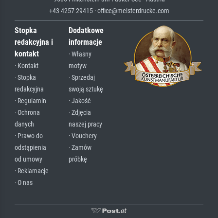
+43 4257 29415 · office@meisterdrucke.com
Stopka
Dodatkowe
redakcyjna i
informacje
kontakt
· Własny
· Kontakt
motyw
· Stopka
· Sprzedaj
redakcyjna
swoją sztukę
· Regulamin
· Jakość
· Ochrona
· Zdjęcia
danych
naszej pracy
· Prawo do
· Vouchery
odstąpienia
· Zamów
od umowy
próbkę
· Reklamacje
· O nas