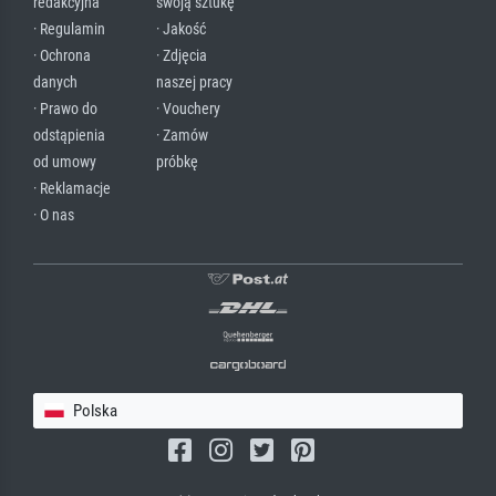
redakcyjna
swoją sztukę
· Regulamin
· Jakość
· Ochrona
· Zdjęcia
danych
naszej pracy
· Prawo do
· Vouchery
odstąpienia
· Zamów
od umowy
próbkę
· Reklamacje
· O nas
Polska