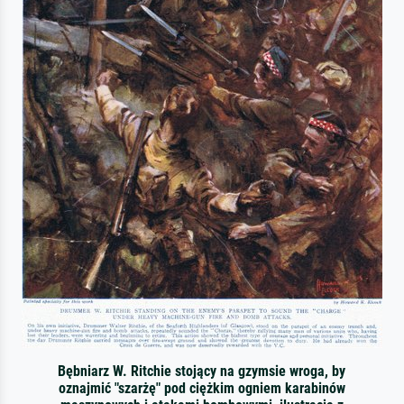
Bębniarz W. Ritchie stojący na gzymsie wroga, by
oznajmić "szarżę" pod ciężkim ogniem karabinów