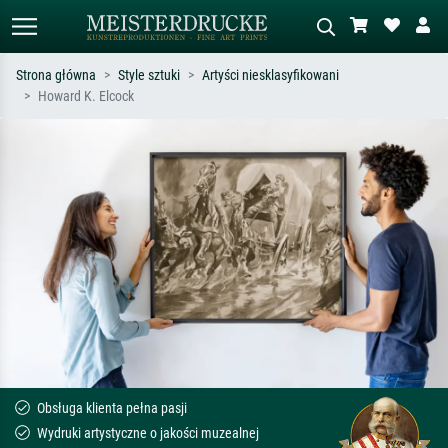
Strona główna
Style sztuki
Artyści niesklasyfikowani
Howard K. Elcock
Wyszukiwanie standardowe
Wyszukiwanie obrazów AI
Szukaj wg artysty, tytułu lub stylu – np.
Opisz scenę – np. zielona łąka,
Monet, Gwiaździsta noc,
abstrakcja z czerwienią, ciemny olej,
impresjonizm, fala Hokusaia, akt.
stojący akt obok drzewa.
Obsługa klienta pełna pasji
Wydruki artystyczne o jakości muzealnej