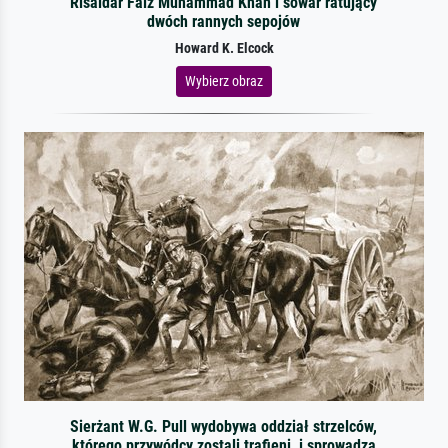
Risaldar Faiz Muhammad Khan i sowar ratujący
dwóch rannych sepojów
Howard K. Elcock
Wybierz obraz
Sierżant W.G. Pull wydobywa oddział strzelców,
którego przywódcy zostali trafieni, i sprowadza