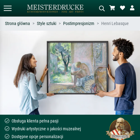
Strona główna
Style sztuki
Postimpresjonizm
Henri Lebasque
Wyszukiwanie standardowe
Wyszukiwanie obrazów AI
Szukaj wg artysty, tytułu lub stylu – np.
Opisz scenę – np. zielona łąka,
Monet, Gwiaździsta noc,
abstrakcja z czerwienią, ciemny olej,
impresjonizm, fala Hokusaia, akt.
stojący akt obok drzewa.
Obsługa klienta pełna pasji
Wydruki artystyczne o jakości muzealnej
Dostępne opcje personalizacji