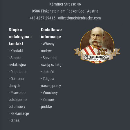
Kärntner Strasse 46
9586 Finkenstein am Faaker See · Austria
+43 4257 29415 · office@meisterdrucke.com
Stopka
Dodatkowe
redakcyjna i
informacje
kontakt
· Własny
· Kontakt
motyw
· Stopka
· Sprzedaj
redakcyjna
swoją sztukę
· Regulamin
· Jakość
· Ochrona
· Zdjęcia
danych
naszej pracy
· Prawo do
· Vouchery
odstąpienia
· Zamów
od umowy
próbkę
· Reklamacje
· O nas