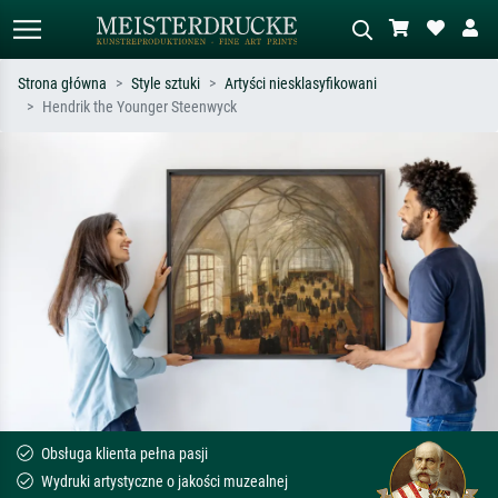
Strona główna
Style sztuki
Artyści niesklasyfikowani
Hendrik the Younger Steenwyck
Wyszukiwanie standardowe
Wyszukiwanie obrazów AI
Szukaj wg artysty, tytułu lub stylu – np.
Opisz scenę – np. zielona łąka,
Monet, Gwiaździsta noc,
abstrakcja z czerwienią, ciemny olej,
impresjonizm, fala Hokusaia, akt.
stojący akt obok drzewa.
Obsługa klienta pełna pasji
Wydruki artystyczne o jakości muzealnej