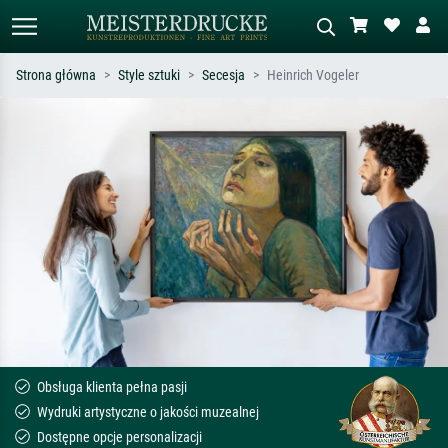
Strona główna
Style sztuki
Secesja
Heinrich Vogeler
Wyszukiwanie standardowe
Wyszukiwanie obrazów AI
Szukaj wg artysty, tytułu lub stylu – np.
Opisz scenę – np. zielona łąka,
Monet, Gwiaździsta noc,
abstrakcja z czerwienią, ciemny olej,
impresjonizm, fala Hokusaia, akt.
stojący akt obok drzewa.
Obsługa klienta pełna pasji
Wydruki artystyczne o jakości muzealnej
Dostępne opcje personalizacji