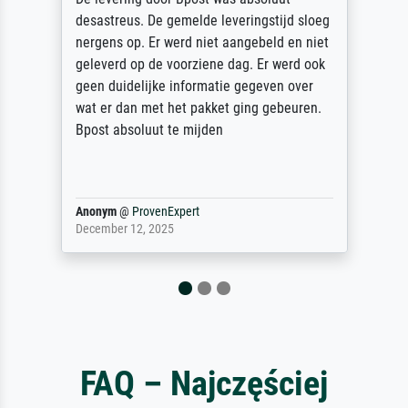
g
des Rahmens! Unser Bild wurde sehr
t
sorgfältig und sicher verpackt, so dass es
k
unbeschadet bei uns ankam. Es wird nicht
unser letzter Meisterdruck sein. Vielen
Dank!
Reinhold,
@
ProvenExpert
April 22, 2026
FAQ – Najczęściej