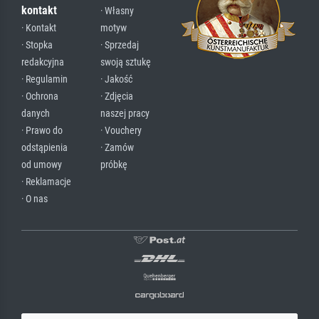
kontakt
· Własny
· Kontakt
motyw
· Stopka
· Sprzedaj
redakcyjna
swoją sztukę
· Regulamin
· Jakość
· Ochrona
· Zdjęcia
danych
naszej pracy
· Prawo do
· Vouchery
odstąpienia
· Zamów
od umowy
próbkę
· Reklamacje
· O nas