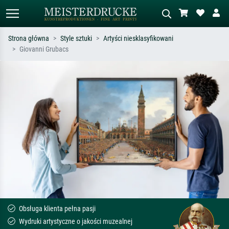
Strona główna
Style sztuki
Artyści niesklasyfikowani
Giovanni Grubacs
Wyszukiwanie standardowe
Wyszukiwanie obrazów AI
Szukaj wg artysty, tytułu lub stylu – np.
Opisz scenę – np. zielona łąka,
Monet, Gwiaździsta noc,
abstrakcja z czerwienią, ciemny olej,
impresjonizm, fala Hokusaia, akt.
stojący akt obok drzewa.
Obsługa klienta pełna pasji
Wydruki artystyczne o jakości muzealnej