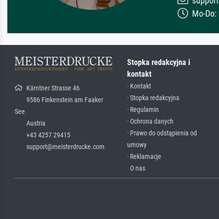
support
Mo-Do: 7
Stopka redakcyjna i
kontakt
· Kontakt
Kärntner Strasse 46
· Stopka redakcyjna
9586 Finkenstein am Faaker
· Regulamin
See
· Ochrona danych
Austria
· Prawo do odstąpienia od
+43 4257 29415
umowy
support@meisterdrucke.com
· Reklamacje
· O nas