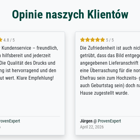
Opinie naszych Klientów
5 / 5
4.8 / 5
innerungsbuch mit der
Hervorragende Qualität. Man
eines Großvaters aus dem 1.
vieles anpassen lassen, wie z
enötigte ich ein
Randentfernung, Farbe, Hellig
lles Bild. Das habe ich bei
Kontrast und Weiteres. Sehr 
nden. Bei der Auswahl der
Kontaktperson per Mail. Das B
-Qualität wurde ich sehr gut
Kunstdruck) wurde sehr gut v
 beraten. Der Versand mit
sehr starke Papprolle mit Pla
ppe war perfekt. Ich bin sehr
und innen mit Papierknüllern
und empfehle Sie gerne
Zwischenräumen gefüllt. Einzi
en ...
ovenExpert
Anonym
@
ProvenExpert
 2026
August 12, 2025