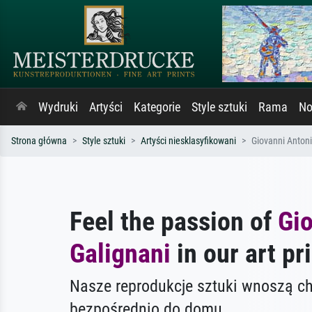
Wydruki
Artyści
Kategorie
Style sztuki
Rama
No
Strona główna
Style sztuki
Artyści niesklasyfikowani
Giovanni Antoni
Feel the passion of
Gi
Galignani
in our art pri
Nasze reprodukcje sztuki wnoszą c
bezpośrednio do domu.