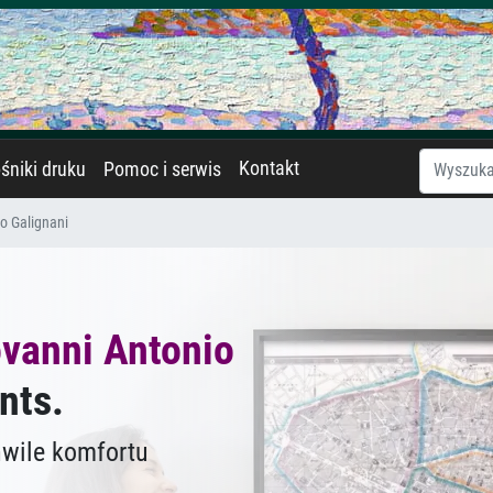
Kontakt
śniki druku
Pomoc i serwis
o Galignani
ovanni Antonio
nts.
hwile komfortu