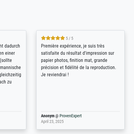
4.8 / 5
 kann sich
Qualité absolument irréprochable.
.B.:
Extraordinaire diversité des thèmes
keit,
abordés et personnalisation des
freundliche
demandes (recadrage, réajustement des
ild (ein
couleurs). Relation clientèle parfaite.
erpackt -
Transport, réception sans aucun
stikdeckeln
problème. Merci à toute l'équipe ! Hervé
 in den
g der P...
Anonym
@
ProvenExpert
March 31, 2025