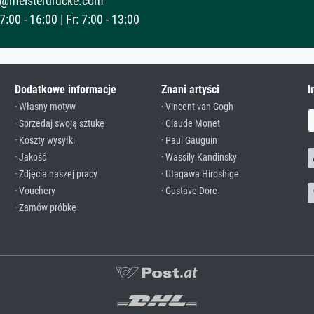
@meisterdrucke.com
:00 - 16:00 | Fr: 7:00 - 13:00
Dodatkowe informacje
Znani artyści
I
· Własny motyw
· Vincent van Gogh
· Sprzedaj swoją sztukę
· Claude Monet
· Koszty wysyłki
· Paul Gauguin
· Jakość
· Wassily Kandinsky
· Zdjęcia naszej pracy
· Utagawa Hiroshige
· Vouchery
· Gustave Dore
· Zamów próbkę