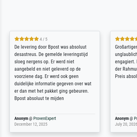
5 / 5
Sehr gute Qualität des Leinwanddrucks
Für ein Er
und des Rahmens! Unser Bild wurde
Feldpost m
sehr sorgfältig und sicher verpackt, so
Weltkrieg b
dass es unbeschadet bei uns ankam. Es
ausdrucksvo
wird nicht unser letzter Meisterdruck
Ihnen gefu
sein. Vielen Dank!
Fotopapier
am Telefon
stabiler Pa
zufrieden 
weiter. Viel
Reinhold,
@
ProvenExpert
Margot
@
Pr
April 22, 2026
February 20,