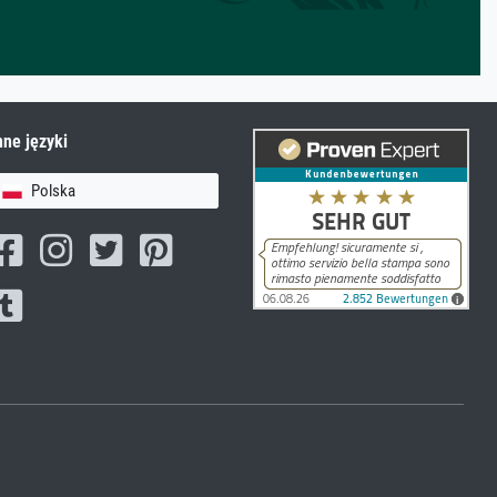
nne języki
Polska