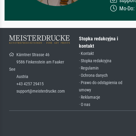
support
Mo-Do: 7
Stopka redakcyjna i
kontakt
· Kontakt
Kärntner Strasse 46
· Stopka redakcyjna
9586 Finkenstein am Faaker
· Regulamin
See
· Ochrona danych
Austria
· Prawo do odstąpienia od
+43 4257 29415
umowy
support@meisterdrucke.com
· Reklamacje
· O nas