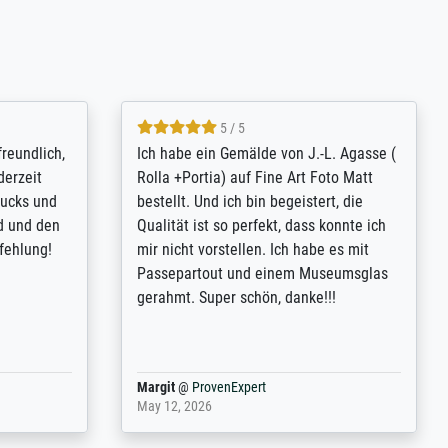
4.8 / 5
tomer
Qualité absolument irréprochable.
inting is
Extraordinaire diversité des thèmes
inguish
abordés et personnalisation des
 my go-to
demandes (recadrage, réajustement des
m now on -
couleurs). Relation clientèle parfaite.
xcellent -
Transport, réception sans aucun
 the work
problème. Merci à toute l'équipe ! Hervé
port
Anonym
@
ProvenExpert
March 31, 2025