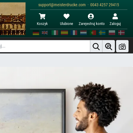
support@meisterdrucke.com · 0043 4257 29415
Koszyk
Ulubione
Zarejestruj konto
Zaloguj