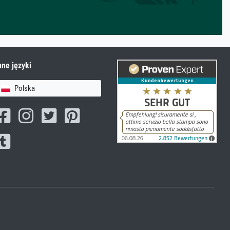
nne języki
Polska