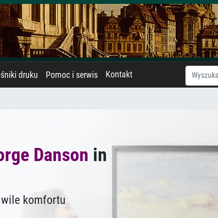
Kontakt
śniki druku
Pomoc i serwis
orge Danson
in
hwile komfortu