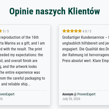
Opinie naszych Klientów
5 / 5
5 / 5
t Meisterdrucke strives to
Outstanding quality and cus
lients demands, and provides
support. - the quality of the pr
ice on how to obtain the best
excellent and difficult to dist
 the prints requested by the
from the real thing; it will be
e company has a vast
for high-quality art prints fro
of prints to choose from, and
the quality of the framing is e
e excellent service also with
the customisation options for
prints which are not in that
are broad - the customer sup
. Highly recommended!
colleagues are truly super...
rovenExpert
Anonym
@
ProvenExpert
6
January 12, 2026