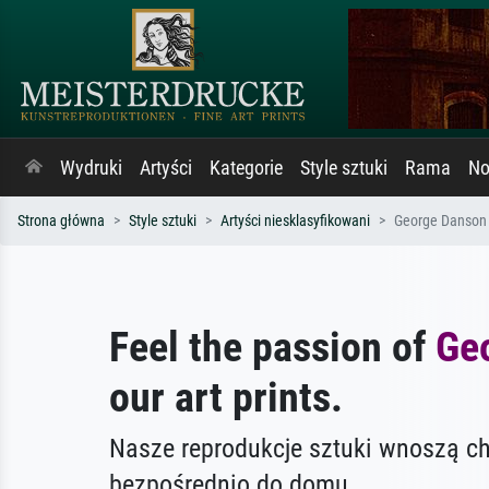
Wydruki
Artyści
Kategorie
Style sztuki
Rama
No
Strona główna
Style sztuki
Artyści niesklasyfikowani
George Danson
Feel the passion of
Ge
our art prints.
Nasze reprodukcje sztuki wnoszą c
bezpośrednio do domu.