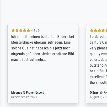
5 / 5
Rundum positive Erfahrung. Die
The team a
Ausführung des Auftrags hat eine Weile
meet its c
gedauert, die angekündigte Lieferzeit
expert adv
wurde aber letztlich sogar etwas
results for
unterschritten. Die Qualität des Papiers
client. Th
und des Drucks (Farben, Details usw.) ist
repertoire 
nicht nur gut, sondern hervorragend.
will provid
Selbst ein Druck ist damit ein Kunstwerk
regards to 
im eigenen Sinne. Definitiv den Pre...
repertoire
Dr.
@
ProvenExpert
Anonym
@
P
February 3, 2026
April 22, 202