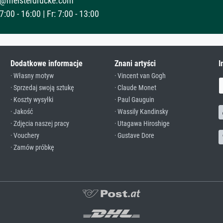
@meisterdrucke.com
:00 - 16:00 | Fr: 7:00 - 13:00
Dodatkowe informacje
Znani artyści
I
· Własny motyw
· Vincent van Gogh
· Sprzedaj swoją sztukę
· Claude Monet
· Koszty wysyłki
· Paul Gauguin
· Jakość
· Wassily Kandinsky
· Zdjęcia naszej pracy
· Utagawa Hiroshige
· Vouchery
· Gustave Dore
· Zamów próbkę