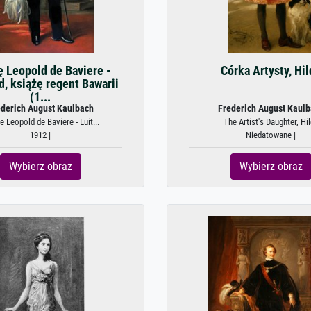
ę Leopold de Baviere -
Córka Artysty, Hil
d, książę regent Bawarii
(1...
derich August Kaulbach
Frederich August Kaul
e Leopold de Baviere - Luit...
The Artist's Daughter, Hi
1912 |
Niedatowane |
Wybierz obraz
Wybierz obraz