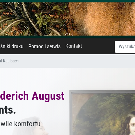
Kontakt
śniki druku
Pomoc i serwis
st Kaulbach
ederich August
nts.
hwile komfortu