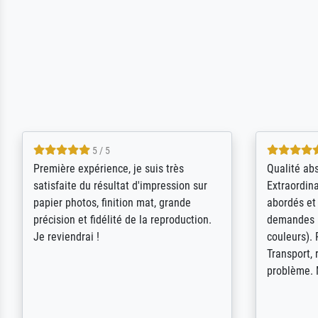
4.5 / 5
ik beoordeel Meisterdrucke zeer
Wow....ich 
positief. Door de 69505 beschikbare
erstaunt. 
kunstenaars scrollen is echter
Erwartunge
onbegonnen werk (na stoppen begint
der Ablauf
het weer van voor af aan). Als er naar
Komplimen
een bepaalde kunstenaar gevraagd
wordt krijg je ook een aantal werken van
andere wat het onoverzichtelijk maakt
(bvb zoek Ros = ook Rops, Rose etc).