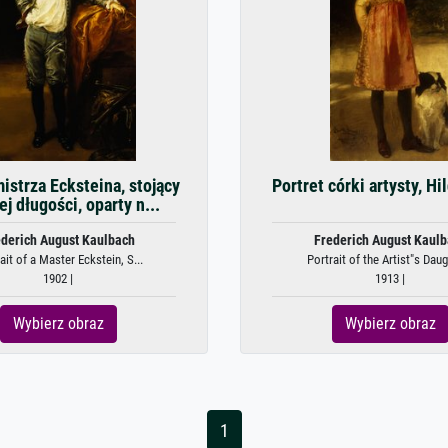
mistrza Ecksteina, stojący
Portret córki artysty, Hi
ej długości, oparty n...
derich August Kaulbach
Frederich August Kaul
ait of a Master Eckstein, S...
Portrait of the Artist"s Daug
1902 |
1913 |
Wybierz obraz
Wybierz obraz
1