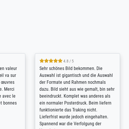
4.8 / 5
bsoluut
So, I ordered a large print of The
ingstijd
Annunciation by Fra Angelico from a
t
very large and popular American
p de
"art/poster" site advertising giclee print
een
quality. The quality for a large print was
n over wat
atrocious. They refunded me when I sent
ebeuren.
pictures of the blurry print vs. a
Wikipedia commons representation.
They stated they couldn't do ...