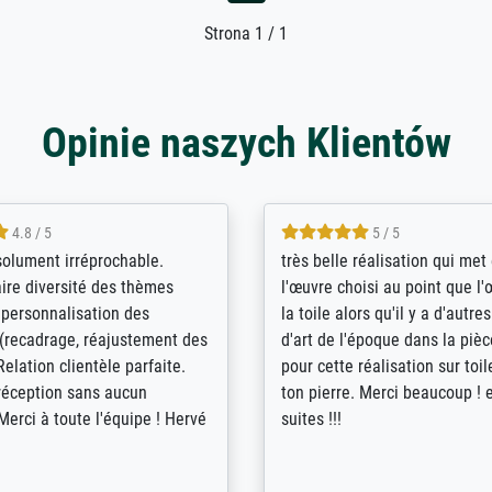
Strona 1 / 1
Opinie naszych Klientów
5 / 5
4 / 5
bin sehr über die Qualität
De levering door Bpost was a
Diese Drucke haben all´meine
desastreus. De gemelde lever
n übertroffen. Desgleichen
sloeg nergens op. Er werd nie
 der Bestellung. Grosses
aangebeld en niet geleverd o
t.
voorziene dag. Er werd ook g
duidelijke informatie gegeve
er dan met het pakket ging g
Bpost absoluut te mijden