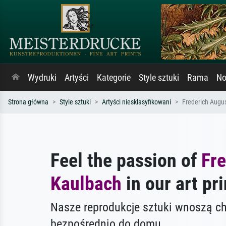
Wydruki
Artyści
Kategorie
Style sztuki
Rama
No
Strona główna
Style sztuki
Artyści niesklasyfikowani
Frederich Augu
Feel the passion of
Fr
Kaulbach
in our art pri
Nasze reprodukcje sztuki wnoszą c
bezpośrednio do domu.