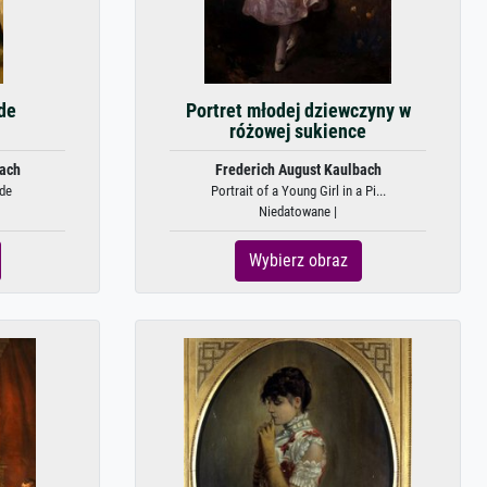
de
Portret młodej dziewczyny w
różowej sukience
bach
Frederich August Kaulbach
lde
Portrait of a Young Girl in a Pi...
Niedatowane |
Wybierz obraz