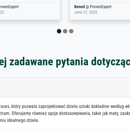
rovenExpert
Anonym
@
ProvenExpert
5
December 12, 2025
ej zadawane pytania dotyczą
roces, który pozwala zaprojektować dzieło sztuki dokładnie według wł
jtram. Oferujemy również opcje dostosowywania, takie jak maty, zaokr
niu idealnego dzieła.