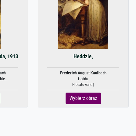
lda, 1913
Heddzie,
bach
Frederich August Kaulbach
hte...
Hedda,
Niedatowane |
Wybierz obraz