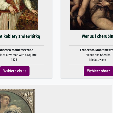
et kobiety z wiewiórką
Wenus i cherubi
ancesco Montemezzano
Francesco Montemezz
it of a Woman with a Squirrel
Venus and Cherubs
1575 |
Niedatowane |
Wybierz obraz
Wybierz obraz