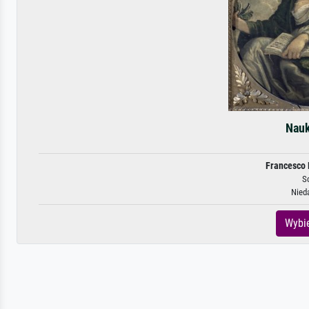
Nauk
Francesco
S
Nied
Wybie