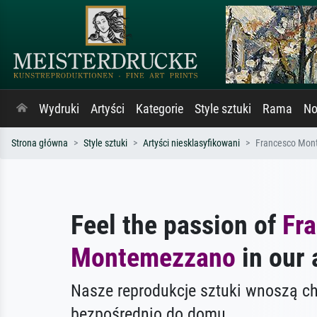
Wydruki
Artyści
Kategorie
Style sztuki
Rama
No
Strona główna
Style sztuki
Artyści niesklasyfikowani
Francesco Mon
Feel the passion of
Fr
Montemezzano
in our 
Nasze reprodukcje sztuki wnoszą c
bezpośrednio do domu.