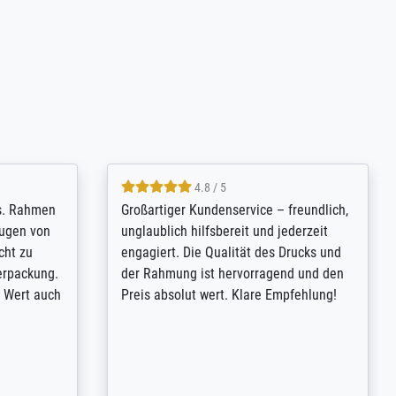
5 / 5
 Bildern bei
Vor allem hat mich die Qualität des
den. Eine
Drucks begeistert! Dass man die
etzt noch
Möglichkeit zur Rahmenauswahl hat und
altene Bild
die Art der Hängung selbst bestimmen
kann hat find ich positiv.