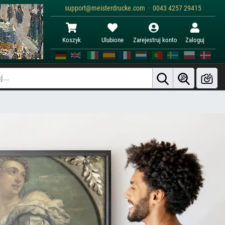
support@meisterdrucke.com · 0043 4257 29415
Koszyk
Ulubione
Zarejestruj konto
Zaloguj