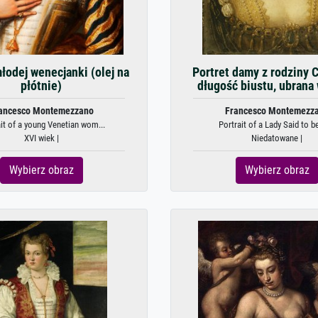
łodej wenecjanki (olej na
Portret damy z rodziny C
płótnie)
długość biustu, ubrana 
ancesco Montemezzano
Francesco Montemezz
it of a young Venetian wom...
Portrait of a Lady Said to be
XVI wiek |
Niedatowane |
Wybierz obraz
Wybierz obraz