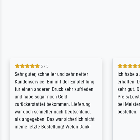
4.4 / 5
Das Ergebnis sieht hervorragend aus.
I search th
Der telefonische Service hat mir
luck Meiste
geholfen, ein paar Fragen schnell zu
matters - i
klären. Rundum ist Meisterdrucke sehr
product and
zu empfehlen. Zukünftig werde ich
thank you 
bestimmt wieder darauf zurückkommen.