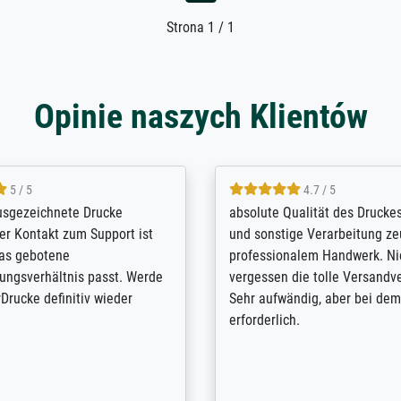
Strona 1 / 1
Opinie naszych Klientów
5 / 5
4.8 / 5
e Internet and found to my
Ich bin mit meinen bestellten
drucke. Excellent in all
Meisterdrucke überaus zufrie
n kommunikation, service,
solche Qualität habe ich bis j
 delivery, we are delighted,
nirgends gefunden. Jedes erh
so much!
macht Lust auf mehr...