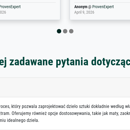
@
ProvenExpert
Magnus
@
ProvenExpert
 2025
December 12, 2025
ej zadawane pytania dotyczą
roces, który pozwala zaprojektować dzieło sztuki dokładnie według wł
jtram. Oferujemy również opcje dostosowywania, takie jak maty, zaokr
niu idealnego dzieła.