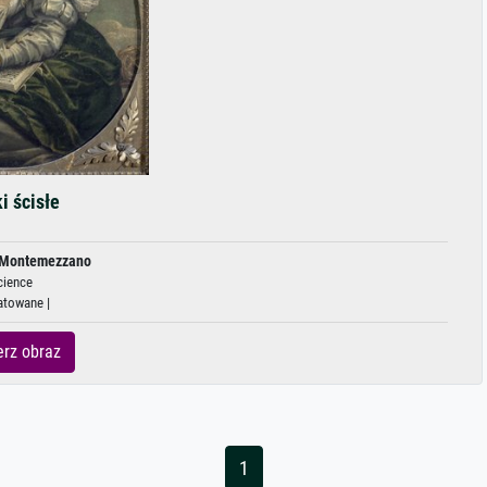
i ścisłe
 Montemezzano
cience
atowane |
rz obraz
1