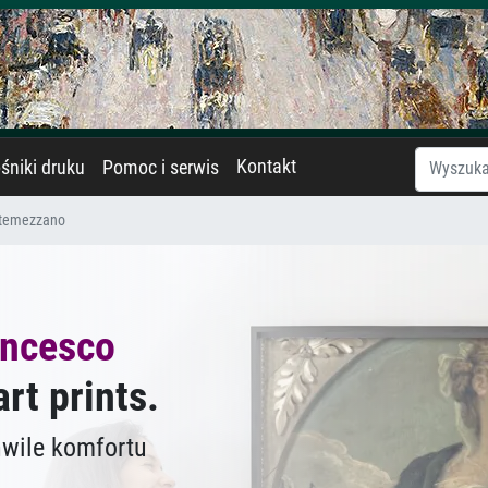
Kontakt
śniki druku
Pomoc i serwis
temezzano
ancesco
art prints.
hwile komfortu