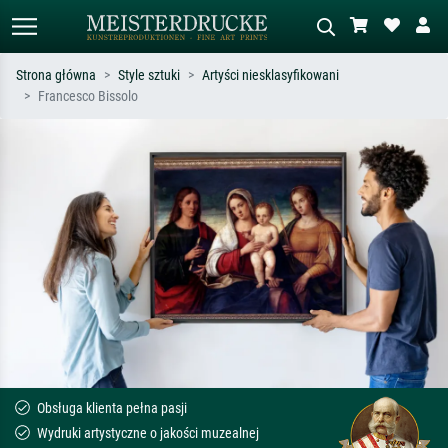
Strona główna
Style sztuki
Artyści niesklasyfikowani
Francesco Bissolo
Wyszukiwanie standardowe
Wyszukiwanie obrazów AI
Szukaj wg artysty, tytułu lub stylu – np.
Opisz scenę – np. zielona łąka,
Monet, Gwiaździsta noc,
abstrakcja z czerwienią, ciemny olej,
impresjonizm, fala Hokusaia, akt.
stojący akt obok drzewa.
Obsługa klienta pełna pasji
Wydruki artystyczne o jakości muzealnej