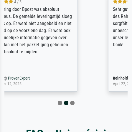
5 / 5
Sehr gute Qualität des Leinwanddrucks und
des Rahmens! Unser Bild wurde sehr
sorgfältig und sicher verpackt, so dass es
unbeschadet bei uns ankam. Es wird nicht
unser letzter Meisterdruck sein. Vielen
Dank!
Reinhold,
@
ProvenExpert
April 22, 2026