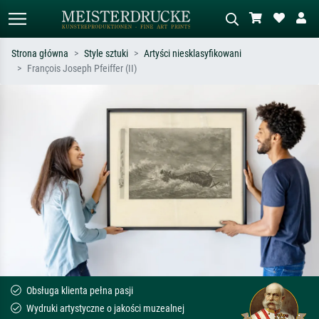
Strona główna
Style sztuki
Artyści niesklasyfikowani
François Joseph Pfeiffer (II)
Wyszukiwanie standardowe
Wyszukiwanie obrazów AI
Szukaj wg artysty, tytułu lub stylu – np.
Opisz scenę – np. zielona łąka,
Monet, Gwiaździsta noc,
abstrakcja z czerwienią, ciemny olej,
impresjonizm, fala Hokusaia, akt.
stojący akt obok drzewa.
Obsługa klienta pełna pasji
Wydruki artystyczne o jakości muzealnej