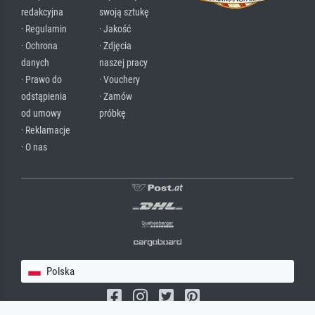
redakcyjna
swoją sztukę
· Regulamin
· Jakość
· Ochrona
· Zdjęcia
danych
naszej pracy
· Prawo do
· Vouchery
odstąpienia
· Zamów
od umowy
próbkę
· Reklamacje
· O nas
Polska