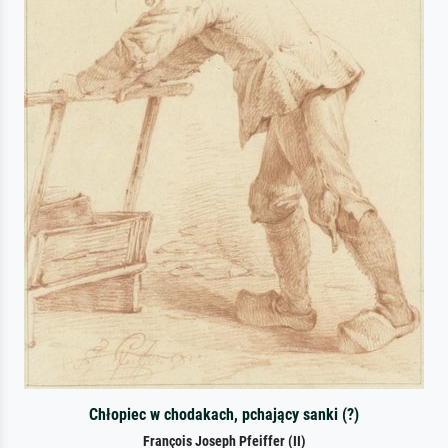
Chłopiec w chodakach, pchający sanki (?)
François Joseph Pfeiffer (II)