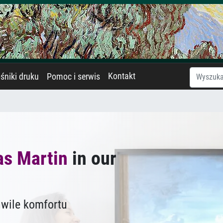
Kontakt
śniki druku
Pomoc i serwis
as Martin
in our
hwile komfortu