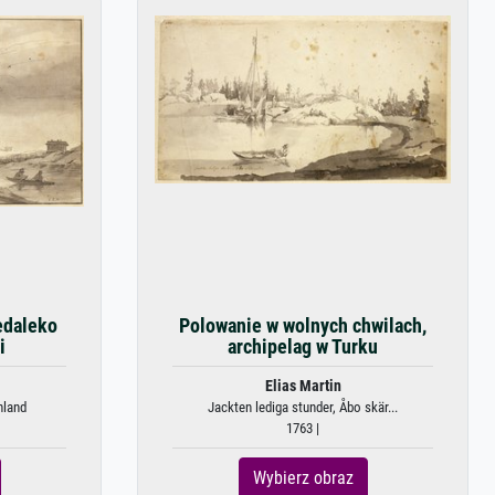
edaleko
Polowanie w wolnych chwilach,
i
archipelag w Turku
Elias Martin
nland
Jackten lediga stunder, Åbo skär...
1763 |
Wybierz obraz