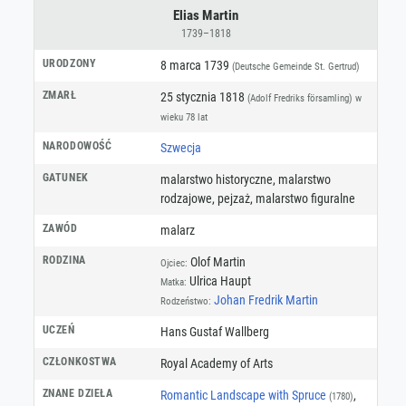
Elias Martin
1739–1818
URODZONY
8 marca 1739
(Deutsche Gemeinde St. Gertrud)
ZMARŁ
25 stycznia 1818
(Adolf Fredriks församling)
w
wieku 78 lat
NARODOWOŚĆ
Szwecja
GATUNEK
malarstwo historyczne
,
malarstwo
rodzajowe
,
pejzaż
,
malarstwo figuralne
ZAWÓD
malarz
RODZINA
Olof Martin
Ojciec:
Ulrica Haupt
Matka:
Johan Fredrik Martin
Rodzeństwo:
UCZEŃ
Hans Gustaf Wallberg
CZŁONKOSTWA
Royal Academy of Arts
ZNANE DZIEŁA
Romantic Landscape with Spruce
,
(1780)