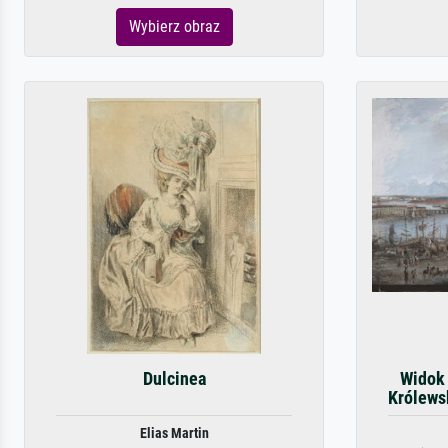
Wybierz obraz
Dulcinea
Widok 
Królews
Elias Martin