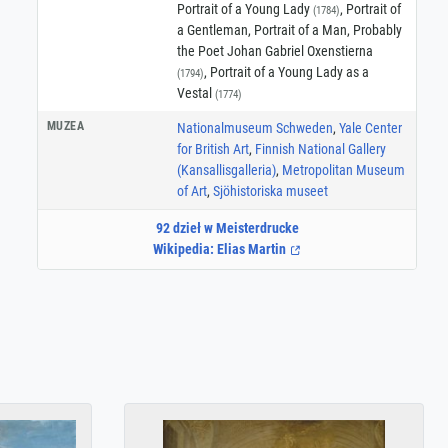
Portrait of a Young Lady
, Portrait of
(1784)
a Gentleman, Portrait of a Man, Probably
the Poet Johan Gabriel Oxenstierna
, Portrait of a Young Lady as a
(1794)
Vestal
(1774)
MUZEA
Nationalmuseum Schweden
,
Yale Center
for British Art
,
Finnish National Gallery
(Kansallisgalleria)
,
Metropolitan Museum
of Art
,
Sjöhistoriska museet
92 dzieł w Meisterdrucke
Wikipedia: Elias Martin