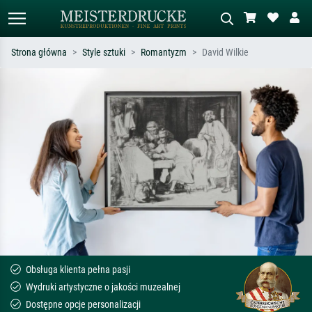
Strona główna
Style sztuki
Romantyzm
David Wilkie
Wyszukiwanie standardowe
Wyszukiwanie obrazów AI
Szukaj wg artysty, tytułu lub stylu – np.
Opisz scenę – np. zielona łąka,
Monet, Gwiaździsta noc,
abstrakcja z czerwienią, ciemny olej,
impresjonizm, fala Hokusaia, akt.
stojący akt obok drzewa.
Obsługa klienta pełna pasji
Wydruki artystyczne o jakości muzealnej
Dostępne opcje personalizacji