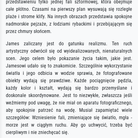
przedstawieniu tylko jednej fali sztormowej, która obejmuje
całe płótno. Czasami na pierwszy plan wysuwają się rozległe
plaże i strome klify. Na innych obrazach przedstawia spokojne
nadmorskie pejzaże, z łodziami rybackimi i przebijającym się
przez chmury słońcem.
James zaliczany jest do gatunku realizmu. Ten ruch
artystyczny odwrócił się od wyidealizowanych, nienaturalnych
scen. Jego celem było pokazanie życia takim, jakie jest.
Jamesowi udało się to znakomicie. Szczególnie wykorzystanie
światła i jego odbicia w wodzie sprawia, że fotografowane
obiekty wydają się prawdziwe. Każde pociągnięcie pędzla,
każdy kolor i kształt, wydają się bardzo przemyślane i
doskonale skoordynowane. Jest to niezwykłe, zwłaszcza jeśli
weźmiemy pod uwagę, że nie miał on aparatu fotograficznego,
aby spokojnie patrzeć na wodę. Musiał zapamiętać wiele
szczegółów: Wzniesienie fali, zmieniające się światło, mgła -
morze jest w ciągłym ruchu. Aby go uchwycić, trzeba być
cierpliwym i nie zniechęcać się.