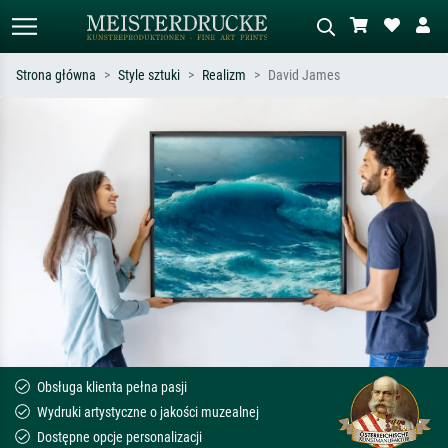
Strona główna
Style sztuki
Realizm
David James
Wyszukiwanie standardowe
Wyszukiwanie obrazów AI
Szukaj wg artysty, tytułu lub stylu – np.
Opisz scenę – np. zielona łąka,
Monet, Gwiaździsta noc,
abstrakcja z czerwienią, ciemny olej,
impresjonizm, fala Hokusaia, akt.
stojący akt obok drzewa.
Obsługa klienta pełna pasji
Wydruki artystyczne o jakości muzealnej
Dostępne opcje personalizacji