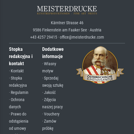
Kärntner Strasse 46
9586 Finkenstein am Faaker See · Austria
+43 4257 29415 · office@meisterdrucke.com
Stopka
Dodatkowe
redakcyjna i
informacje
kontakt
· Własny
· Kontakt
motyw
· Stopka
· Sprzedaj
redakcyjna
swoją sztukę
· Regulamin
· Jakość
· Ochrona
· Zdjęcia
danych
naszej pracy
· Prawo do
· Vouchery
odstąpienia
· Zamów
od umowy
próbkę