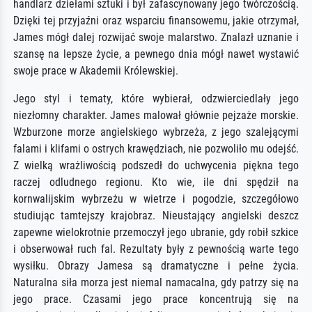
handlarz dziełami sztuki i był zafascynowany jego twórczością.
Dzięki tej przyjaźni oraz wsparciu finansowemu, jakie otrzymał,
James mógł dalej rozwijać swoje malarstwo. Znalazł uznanie i
szansę na lepsze życie, a pewnego dnia mógł nawet wystawić
swoje prace w Akademii Królewskiej.
Jego styl i tematy, które wybierał, odzwierciedlały jego
niezłomny charakter. James malował głównie pejzaże morskie.
Wzburzone morze angielskiego wybrzeża, z jego szalejącymi
falami i klifami o ostrych krawędziach, nie pozwoliło mu odejść.
Z wielką wrażliwością podszedł do uchwycenia piękna tego
raczej odludnego regionu. Kto wie, ile dni spędził na
kornwalijskim wybrzeżu w wietrze i pogodzie, szczegółowo
studiując tamtejszy krajobraz. Nieustający angielski deszcz
zapewne wielokrotnie przemoczył jego ubranie, gdy robił szkice
i obserwował ruch fal. Rezultaty były z pewnością warte tego
wysiłku. Obrazy Jamesa są dramatyczne i pełne życia.
Naturalna siła morza jest niemal namacalna, gdy patrzy się na
jego prace. Czasami jego prace koncentrują się na