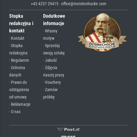
+43 4257 29415 · office@meisterdrucke.com
Stopka
Dodatkowe
redakcyjna i
informacje
kontakt
· Własny
· Kontakt
motyw
· Stopka
· Sprzedaj
redakcyjna
swoją sztukę
· Regulamin
· Jakość
· Ochrona
· Zdjęcia
danych
naszej pracy
· Prawo do
· Vouchery
odstąpienia
· Zamów
od umowy
próbkę
· Reklamacje
· O nas