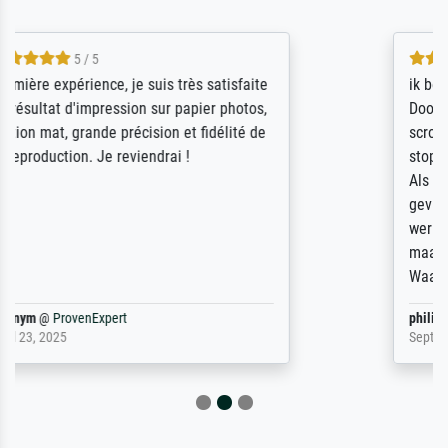
4.5 / 5
ik beoordeel Meisterdrucke zeer positief.
Door de 69505 beschikbare kunstenaars
scrollen is echter onbegonnen werk (na
stoppen begint het weer van voor af aan).
Als er naar een bepaalde kunstenaar
gevraagd wordt krijg je ook een aantal
werken van andere wat het onoverzichtelijk
maakt (bvb zoek Ros = ook Rops, Rose etc).
Waarom duidt u ...
philip
@
ProvenExpert
September 23, 2025