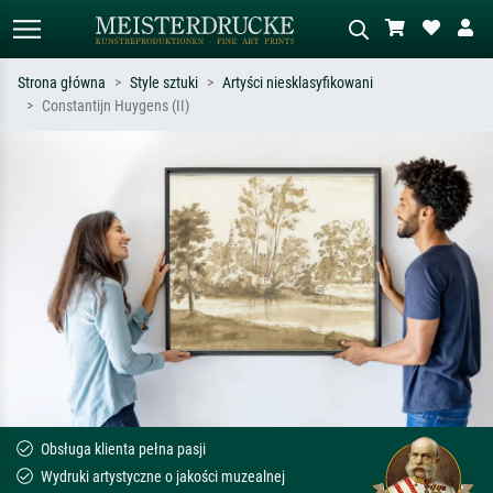
Strona główna
Style sztuki
Artyści niesklasyfikowani
Constantijn Huygens (II)
Wyszukiwanie standardowe
Wyszukiwanie obrazów AI
Szukaj wg artysty, tytułu lub stylu – np.
Opisz scenę – np. zielona łąka,
Monet, Gwiaździsta noc,
abstrakcja z czerwienią, ciemny olej,
impresjonizm, fala Hokusaia, akt.
stojący akt obok drzewa.
Obsługa klienta pełna pasji
Wydruki artystyczne o jakości muzealnej