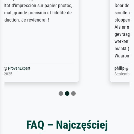
Door de 69505 beschikbare kunstenaars
scrollen is echter onbegonnen werk (na
stoppen begint het weer van voor af aan).
Als er naar een bepaalde kunstenaar
gevraagd wordt krijg je ook een aantal
werken van andere wat het onoverzichtelijk
maakt (bvb zoek Ros = ook Rops, Rose etc).
Waarom duidt u ...
philip
@
ProvenExpert
September 23, 2025
FAQ – Najczęściej