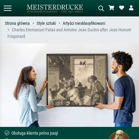
Strona główna
Style sztuki
Artyści niesklasyfikowani
Charles Emmanuel Patas and Antoine Jean Duclos after Jean Honoré
Wyszukiwanie standardowe
Wyszukiwanie obrazów AI
Fragonard
Szukaj wg artysty, tytułu lub stylu – np.
Opisz scenę – np. zielona łąka,
Monet, Gwiaździsta noc,
abstrakcja z czerwienią, ciemny olej,
impresjonizm, fala Hokusaia, akt.
stojący akt obok drzewa.
Obsługa klienta pełna pasji