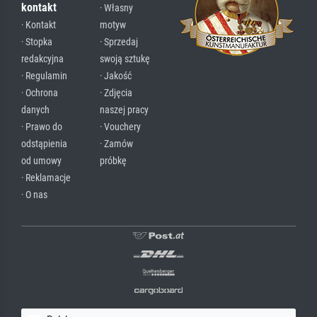
kontakt
· Własny
· Kontakt
motyw
· Stopka
· Sprzedaj
redakcyjna
swoją sztukę
· Regulamin
· Jakość
· Ochrona
· Zdjęcia
danych
naszej pracy
· Prawo do
· Vouchery
odstąpienia
· Zamów
od umowy
próbkę
· Reklamacje
· O nas