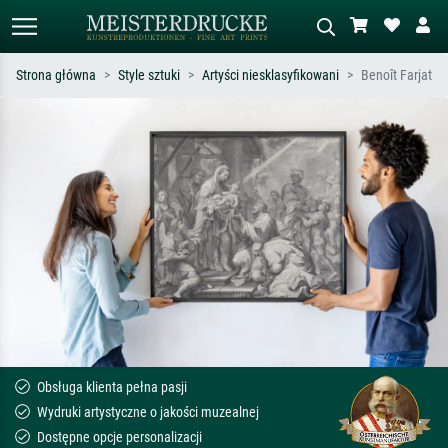
Strona główna
Style sztuki
Artyści niesklasyfikowani
Benoît Farjat
Wyszukiwanie standardowe
Wyszukiwanie obrazów AI
Szukaj wg artysty, tytułu lub stylu – np.
Opisz scenę – np. zielona łąka,
Monet, Gwiaździsta noc,
abstrakcja z czerwienią, ciemny olej,
impresjonizm, fala Hokusaia, akt.
stojący akt obok drzewa.
Obsługa klienta pełna pasji
Wydruki artystyczne o jakości muzealnej
Dostępne opcje personalizacji