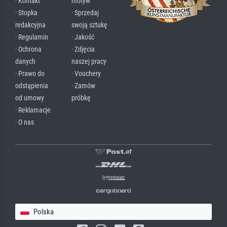
· Kontakt
motyw
· Stopka
· Sprzedaj
redakcyjna
swoją sztukę
· Regulamin
· Jakość
· Ochrona
· Zdjęcia
danych
naszej pracy
· Prawo do
· Vouchery
odstąpienia
· Zamów
od umowy
próbkę
· Reklamacje
· O nas
Polska