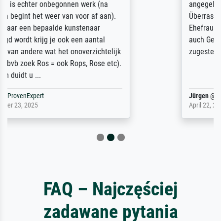
angegebenen Lieferanschrift (sollte eine
Überraschung für die normannische
Ehefrau sein zum Hochzeits- gleichzeitig
auch Geburtstag sein) doch nach zu Hause
zugestellt wurde.
Jürgen
@
ProvenExpert
April 22, 2026
FAQ – Najczęściej
zadawane pytania